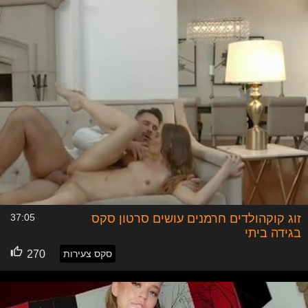
זוג קוקהולדים חרמנים עושים סרטון סקס
37:05
בגידה ביתי
סקס צעירות
270