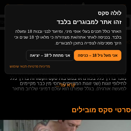
לולה סקס
זהו אתר למבוגרים בלבד
סקס ישראלי
סטראפ און
סקס אמא ובן
בלונדי
האתר כולל תכנים בעלי אופי מיני, ומיועד לבני ובנות 18 ומעלה
בלבד. בכניסה לאתר אתה/את מצהיר/ה כי מלאו לך 18 שנים וכי
לולה סקס
>
מאמרים
>
אורגיה. בעד או נגד?
הינך מסכים/ה לצפייה בתוכן למבוגרים.
אורגיה. בעד או נגד?
אני מעל גיל 18 – כניסה
אני מתחת ל־18 – יציאה
מדיניות פרטיות
·
תנאי שימוש
אורגיה היא תהליך מיני (אקט מיני מסוג סקס) שבו יש מעל
שלושה משתתפים (הרכב המגדר אינו רלוונטי) והמונח אורגיה
מוכר בדרך כלל בפורנו או במסיבות סקס הקשורות בדרך כלל
לחילופי זוגות (שני זוגות המקיימים יחסי מין כבר מקיימים
קרא עוד...
למעשה אורגיה). בגלל שפורנו הוא עולם דמיוני שלרוב מתאר
מציאות שהיא יותר בגדר פנטזיה ובגלל שזוגות סווינגרס
(פוליאמורים) או חילופי זוגות, שומרים על זהותם הפוליאמורים
בסודיות, ורוב מערכות היחסים כיום הן מונוגמיות, האקט המיני
סרטי סקס מובילים
של אורגיה, הוא בדרך כלל "רחוק מהעין" ולכן אורגיה מוגדרת
לרוב כפנטזיה לכל דבר.