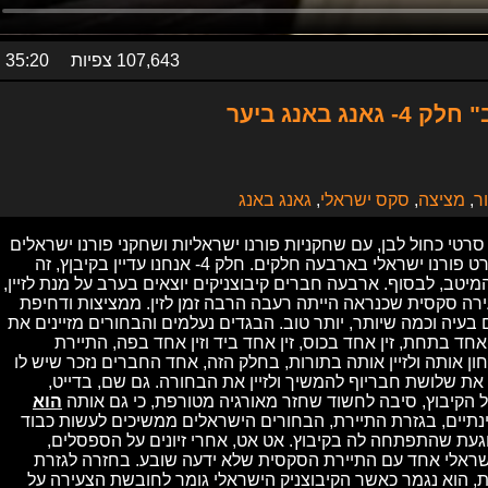
107,643 צפיות
35:20
באנג ביער
ר
,
מציצה
,
סקס ישראלי
,
גאנג באנג
טי כחול לבן, עם שחקניות פורנו ישראליות ושחקני פורנו ישראלים
שביחד מביאים לכם את מיטב הסרטים הכחולים, בסרט פורנו ישראלי בארבעה חלקים. חלק 4- אנחנו עדיין בקיבןץ, זה
טב, לבסוף. ארבעה חברים קיבוצניקים יוצאים בערב על מנת לזיין,
ירה סקסית שכנראה הייתה רעבה הרבה זמן לזין. ממציצות ודחיפת
יה וכמה שיותר, יותר טוב. הבגדים נעלמים והבחורים מזיינים את
חד בתחת, זין אחד בכוס, זין אחד ביד וזין אחד בפה, התיירת
 אותה ולזיין אותה בתורות, בחלק הזה, אחד החברים נזכר שיש לו
את שלושת חבריוף להמשיך ולזיין את הבחורה. גם שם, בדייט,
 הקיבוץ, סיבה לחשוד שחזר מאורגיה מטורפת, כי גם אותה
הוא
ינתיים, בגזרת התיירת, הבחורים הישראלים ממשיכים לעשות כבוד
עת שהתפתחה לה בקיבוץ. אט אט, אחרי זיונים על הספסלים,
שראלי אחד עם התיירת הסקסית שלא ידעה שובע. בחזרה לגזרת
וחות, הוא נגמר כאשר הקיבוצניק הישראלי גומר לחובשת הצעירה על