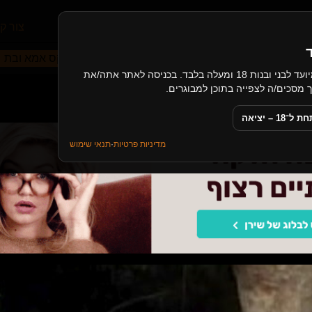
עמוד הבית
קטגוריות
מאמרים
צור ק
רד
ציצי ענק
עיסוי ארוטי
תחת ענק
סקס אמא ובת
האתר כולל תכנים בעלי אופי מיני, ומיועד לבני ובנות 18 ומעלה בלבד. בכניסה לאתר אתה/את
אנג ביער
18 – יציאה
מדיניות פרטיות
·
תנאי שימוש