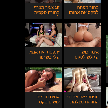
בחור מפתה
זוג צעיר מצרף
לסקס את אחותו
בחורה סקסית
החורגת בזמן
לשלישיה והיא
סטורי
מפנקת אותם עד
הסוף
אימון כושר
"תפסתי את אמא
שגולש לסקס
שלי בשיעור
פרוע עם המדריך
טוורקינג עם
אחותי החורגת"
תפסתי את אחותי
אחים חורגים
החורגת מצלמת
עושים סקס
את עצמה מאוננת
בברכה בזמן