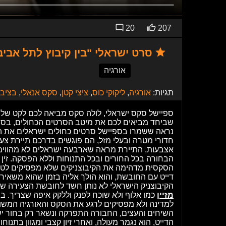
20
207
סרט ישראלי "בין קיבוץ לתל אביב" חלק 4- גאנג 
אורגיה
תגיות:
אורגיה
,
ליקוקי כוס
,
ציצי קטן
,
סקס אנאלי
,
בציבו
ספיישל סקס ישראלי, לולה סקס מביאה לכם לקט של סר
נראה ששמרו בספיישל סרטים כחולים ישראלים את המי
חדורי מטרה ובעלי מזל, הם פוגשים בדרכם תיירת צע
אצבעות, התיירת מראה שארבעה ישראלים לא מהווים בע
הבחורה בכל החורים ובכל התנוחות וללא הפסקה. זין א
הסקסית מדהימה את הקיבוצניקים שלא מפסיקים לטחון
דייט עם החובשת, והוא הולך אליה בזמן שהוא משאיר 
הקיבוצניק הישראלי לא נותן חשד לחובשת הצעירה של
מזיין
כמו אלוף ולא שוכח לפנק וללקק איפה שצריך. ב
למדינה ולא מפסיקים לרגע את הסקס והאורגיה המשוג
השיחים והעצים, החבורה התפרקה ונשאר רק בחור י
הדייט, הוא נגמר מעולה, ואחרי זיון קצבי ומגוון בתנ