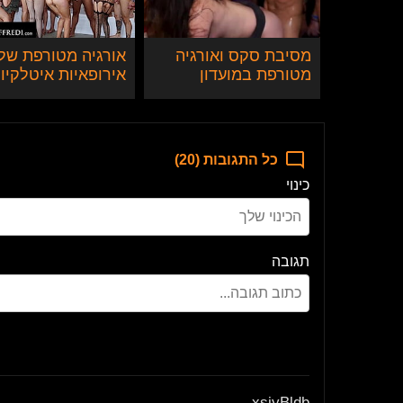
מסיבת סקס ואורגיה
אורגיה מטורפת של
מטורפת במועדון
אירופאיות איטלקיו
בצ'כיה
עם בוקקה סקסי
כל התגובות (20)
כינוי
תגובה
xsjyBldb