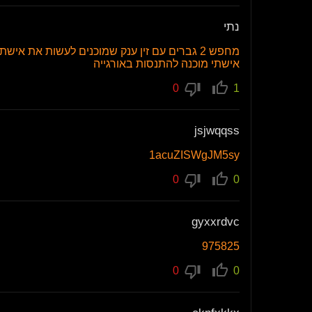
נתי
מחפש 2 גברים עם זין ענק שמוכנים לעשות את 
אישתי מוכנה להתנסות באורגייה
0
1
jsjwqqss
1acuZISWgJM5sy
0
0
gyxxrdvc
975825
0
0