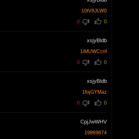
10tV8JLW0
0
0
xsjyBldb
1iMUWCcnf
0
0
xsjyBldb
1fojGYMaz
0
0
CpjJwWHV
19869874