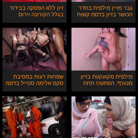
גבר מזיין מילפית בחדר
זיון ללא הפסקה בבידוד
הכושר בזיון בדסמ קשוח
בגלל הקורונה וירוס
ואלים
מילפית מקועקעת בזיון
שפחות רעות במסיבת
מטורף. הפתעה! תחת
סקס אלימה סטייל בדסמ
ענק קופץ - צילום בהילוך
איטי