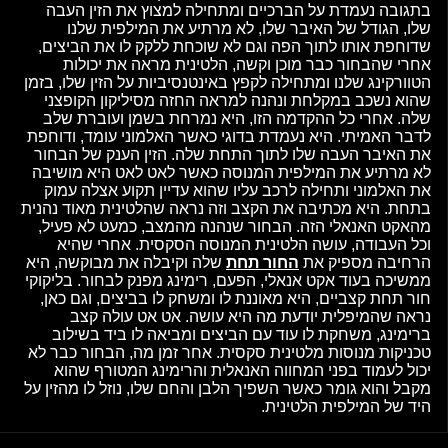
בתגובה נעמדת על הברכיים ומתחילה למצוץ את הזין העבה
שלו, הגודל של האיבר שלו, לא מרתיע את המילפית שלנו
שדוחפת אותו לתוך הפה וגם לא שוכחת ללקק לו את הביצים,
אחרי שהבחור כבר מוכן וקשה, הלטינית מראה את יכולות
הטוורקינג שלנו ומתחילה לקפץ באינטנסיביות על הזין שלו, בזמן
שהוא נשכב במקלחת ונהנה למראה החזה מסיליקון הקופצני
שלה. אחרי כל ההקדמה הזו, היא נמרחת בשמן ועוברת שלב
לדבר האמיתי. היא נעמדת בדוגי כאשר האלמוני עומד, ודוחפת
את האיבר העבה שלו לתוך התחת שלה. הזין הענק של הבחור
לא מרתיע את המילפית המנוסה כאשר לאט לאט היא מושיבה
את האלמוני ותחילה לרכב עליו שהוא עדיין תקוע אצלה עמוק
בתחת. היא מכתיבה את הקצב וזה נראה שהלטינית מאוד נהנית
מהאקט האנאלי הזה. הבחור שנהנה מהמצב, כמעט לא פעיל,
וכל העבודה, עושה הלטינית המנוסה הסקסית. אחרי שהיא
הרחיבה מספיק את
החור תחת
שלה וקיבלה את מבוקשה, היא
ממשיכה בעוד אקט אנאלי, הפעם, רימינג מפנק לבחור. בליקוקי
חור תחת קצביים, היא מאוננת לו ומשחק לו בביצים, וגם כאן,
נראה שהמיפלית יודעת מה היא עושה. אט אט עולה קצב
ברימינג, משחקת לו עוד עם הביצים ומביאה לו ביד בשילוב
טכניקות מנוסות מלטינית סקסית. אחר זמן מה, הבחור כבר לא
יכול לעמוד בפני המחווה האנאלית והרימינג המטורף שהוא
מקבל והוא גומר כאשר השפיך הלבן והחם שלו, נוזל לו מהזין על
היד של המילפית הלטינית.