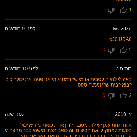
1
1
lwavdxrl
לפני 9 חודשים
oJ8lUBA8
0
2
כוסית 12
לפני 10 חודשים
באה לי להיות לסבית אז מי שזורמת איתי אני פניה ואת יכולה כים
לבוא לבית שלי ונעשה סקס
0
2
זיו 2010
לפני שנה
איזה תחת ענק יש לה, מסובך לזיין אחת כזאת כי היא יכולה
בטעות למחוץ לי את הביצים וזה כואב רצח! מישהי כבר מחצה לי
אותם בטעות והיה לה תחת יותר קטן מזאת ומאז אני תמיד