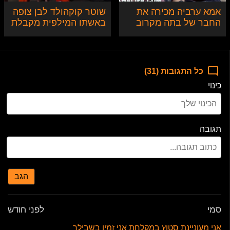
אמא ערביה מכירה את
שוטר קוקהולד לבן צופה
החבר של בתה מקרוב
באשתו המילפית מקבלת
מאוד
זין מחמישה גברים
שחורים
כל התגובות (31)
כינוי
תגובה
הגב
סמי
לפני חודש
אני מעוניינת סטוץ במקלחת אני זמין בשבילך