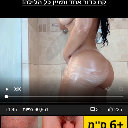
225
31
90,861 צפיות
11:45