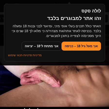
לולה סקס
זהו אתר למבוגרים בלבד
סקס ישראלי
ציצי ענק
סקס במשפחה
עיסוי א
האתר כולל תכנים בעלי אופי מיני, ומיועד לבני ובנות 18 ומעלה
בלבד. בכניסה לאתר אתה/את מצהיר/ה כי מלאו לך 18 שנים וכי
לולה סקס
>
אנאלי וסקס בתחת
>
מילפית לטינית סקסית בזיון אנאלי
הינך מסכים/ה לצפייה בתוכן למבוגרים.
במקלחת
אני מעל גיל 18 – כניסה
אני מתחת ל־18 – יציאה
מדיניות פרטיות
·
תנאי שימוש