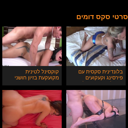
סרטי סקס דומים
בלונדינית סקסית עם
קוקסינל לטינית
פירסינג וקעקועים
מקועקעת בזיון חושני
מקבלת בתחת וגולדן
וסוטה
שאוור במלון