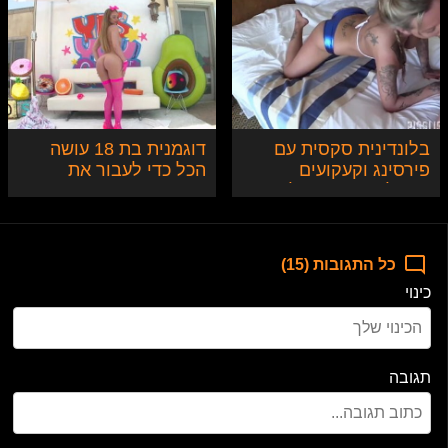
בלונדינית סקסית עם
דוגמנית בת 18 עושה
פירסינג וקעקועים
הכל כדי לעבור את
מקבלת בתחת וגולדן
האודישן
שאוור במלון
כל התגובות (15)
כינוי
תגובה