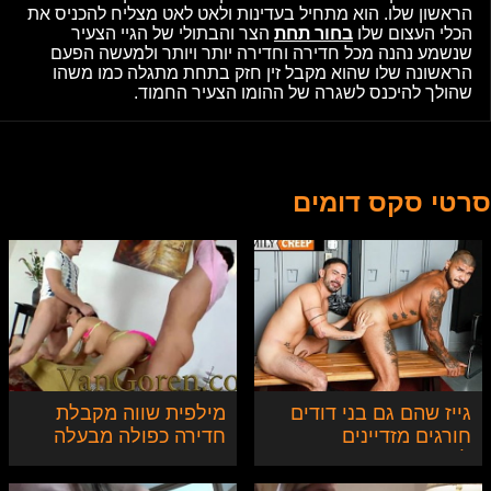
הראשון שלו. הוא מתחיל בעדינות ולאט לאט מצליח להכניס את
הכלי העצום שלו
בחור תחת
הצר והבתולי של הגיי הצעיר
שנשמע נהנה מכל חדירה וחדירה יותר ויותר ולמעשה הפעם
הראשונה שלו שהוא מקבל זין חזק בתחת מתגלה כמו משהו
שהולך להיכנס לשגרה של ההומו הצעיר החמוד.
סרטי סקס דומים
גייז שהם גם בני דודים
מילפית שווה מקבלת
חורגים מזדיינים
חדירה כפולה מבעלה
לראשונה
ובחור צעיר