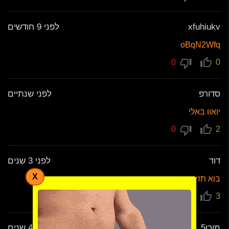
xfuhiukv
לפני 9 חודשים
oBqN2Wfq
0
0
סדורפ
לפני שנתיים
יואוו באלי
0
2
דוד
לפני 3 שנים
X
בוא תזיין גם אותי
1
3
מוכן5
לפני 4 שנים