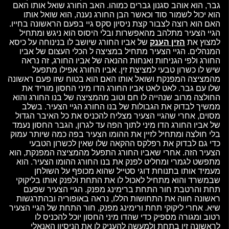
גבר, הוא אוהב סגנון גברים כמוהו. האב החורג שואל אותו האם
הוא יכול לשמור סוד וכאשר הבן החורג נענה, הוא שואל אותו
האם הוא רוצה לצבור קצת ניסיון סקס גיי בפעם הראשונה בחייו.
הגיי הצעיר מתלהב מהאפשרות ובלי היסוס הוא ניגש ומתחיל
למצוץ את
הזין הענק
של אביו החורג שיושב לו בנינוחה על כיסא
המנהלים. הגיי הצעיר מתחיל במציצה ל הכלי העצום של אביו
החורג ולפי הגניחות ואנחות ההנאה של אביו החורג, זה נראה
שיש לו כשרון טבעי למציצת זין. אביו החורג אפילו מתפעל
מהמציצה המפנקת ושואל אותו האם הוא בטוח שזו פעם ראשונה
שלו עם גבר. לאט לאט אביו החורג הדו מיני החסון מוריד את
החולצה מרוב שנהייה לו חם וטוב מהמציצה של בנו החורג והוא
ממשיך לבדוק את הגבולות של בנו החורג הגיי הצעיר. בשלב
מסוים, אחרי שהגיי הצעיר מצליח להכניס את כל האיבר הגדול
של אביו החורג הדו מיני לתוך הפה עד לגרון, הגבר החסון נעמד
בלי חולצה ומתחיל לזיין את ההומו הצעיר בפה כמה שיותר עמוק
כדי גם לבדוק את רפלקס ההקאה שלו שאין לכשרון הטבעי
הצעיר הזה. אחרי שאביו החורג התפעל מהמציצה המפנקת, הוא
מתפשט לגמרי ומחליט לפנק את בנו החורג ההומו הצעיר. הוא
מעמיד אותו בתנוחת דוגי סטייל שהוא מכופף על השולחן
שבמשרד והוא מתחיל לאכול לו את התחת ולפנק אותו בליקוקי
תחת והרטבת חור התחת ברימינג מפנק. הגיי הצעיר שפעם
ראשונה חווה את התחושות הללו, נראה באופוריה ובהתרגשות
שיא. אחרי ליקוקי תחת ורימינג מפנק, חור התחת של הגיי הצעיר
רטוב ומגורה מספיק כדי שהדו מיני החסון יוכל להכניס לו
לראשונה זין בתחת ולמעשה להעניק לו את הניסיון האנאלי