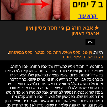
אבא חורג בן גיי חסר ניסיון וזיון
אנאלי ראשון
גייז
תגיות:
זין ענק
,
סקס אנאלי
,
תחת ענק
,
מציצה
,
סקס במשפחה
,
פעם ראשונה
,
ליקוקי תחת
בחור צעיר וחמוד מגיע למשרדו של אביו החורג. אביו החורג,
שהוא גבר חסון ושרירי פותח איתו בשיחה שהיא קצת לא נעימה
בקשר לתמונות עירום שאמו מצאה בפלאפון שלו. הצעיר כולו
מובך אבל אביו החורג מרגיע אותו ואומר לו שהוא בחר לדבר
איתו על הנושא בגלל שהוא עם ראש פתוח ולמעשה הוא דו מיני.
בנו החורג שמתפלא לטובה שאביו החורג הוא דו מיני, מתוודה
בפניו שהוא כנראה נמשך לבחורים אבל למעשה הוא עוד מימש
את הפנטזיה שלו. בפלאפון של הצעיר, אביו החורג קולט את
תמונות העירום ושואל את בנו החורג איזה סוג גברים מוצאים חן
בעיניו ובנו החורג עונה שלמרות שהוא עדיין לא ניסה להזדיין עם