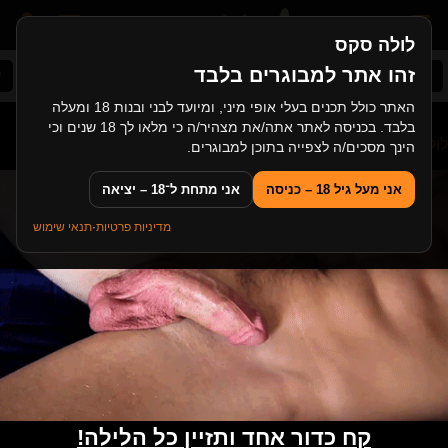
לולה סקס
זהו אתר למבוגרים בלבד
סקס ישראלי
אמריקאיות
זין ענק
בציבור
ל
האתר כולל תכנים בעלי אופי מיני, ומיועד לבני ובנות 18 ומעלה
בלבד. בכניסה לאתר אתה/את מצהיר/ה כי מלאו לך 18 שנים וכי
לולה סקס
>
גייז
>
אבא חורג בן גיי חסר ניסיון וזיון אנאלי ראשון
הינך מסכים/ה לצפייה בתוכן למבוגרים.
אני מעל גיל 18 – כניסה
אני מתחת ל־18 – יציאה
מדיניות פרטיות
·
תנאי שימוש