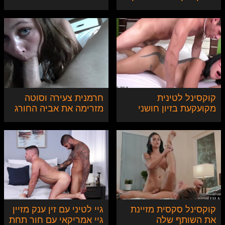
ובחור צעיר
קוקסינל לטינית
חרמנית צעירה וסוטה
מקועקעת בזיון חושני
מזרימה את אביה החורג
וסוטה
בחופשה
קוקסינל סקסית מזיינת
גיי לטיני עם זין ענק מזיין
את השותף שלה
גיי אמריקאי עם חור תחת