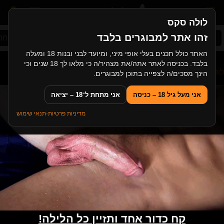
לולה סקס
זהו אתר למבוגרים בלבד
סקס ישראלי
אסייתיות
זין ענק
סקס במשפחה
האתר כולל תכנים בעלי אופי מיני, ומיועד לבני ובנות 18 ומעלה
בלבד. בכניסה לאתר אתה/את מצהיר/ה כי מלאו לך 18 שנים וכי
לולה סקס
>
גייז
>
גייז שהם גם בני דודים חורגים מזדיינים לראשונה
הינך מסכים/ה לצפייה בתוכן למבוגרים.
אני מעל גיל 18 – כניסה
אני מתחת ל־18 – יציאה
מדיניות פרטיות
·
תנאי שימוש