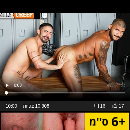
17
16
10,308 צפיות
10:00