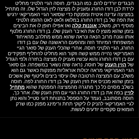
הבגדים יורדים להם. כמו הבגדים, חוסה הגיי הלטיני מחליט
לרדת לבן דודו החורג ומעניק לו מציצה לזין הגדול שלו. זה מתחיל
במציצה עדינה איטית ומפנקת כדי שסזאר הגיי האמריקאי ירגיש
את הפה של בן דודו החורג במלואו ולאט לאט ההומו הלטיני
מוסיף רוק, משלב
אוננות קלה
ואז אפילו חופן לו את הביצים
בזמן שהוא מוצץ לו את האיבר הענק שלו. בן דודו החורג מלטף
אותו וגונח מרוב הנאה ונראה שהוא ממש מתלהב מהאיחוד
המשפחתי המיוחד הזה ומהפעם הראשונה שלו עם בן דודו
החורג, הגיי הלטיני חוסה. אחרי שהכלי הענק של סזאר הגיי
האמריקאי נהייה ממש קשה וזקור הוא מחליט להחליף תפקידים
עם בן דודו החורג והוא עכשיו מעניק לו מציצה בחזרה ולפי הגודל
של
הזין הענק
של חוסה, נראה שזה נשאר במשפחה. גם סזאר
הגיי האמריקאי מראה יכולות אוראליות מפנקות כאשר גם הוא
משלב עם המציצה הרטובה שלו עיסוי ביצים וליטוף שק אשכים
בזמן שהוא מכניס את הזין הענק של בן דודו החורג לפה. חוסה
בשלב מסוים כל כך מתגרה מהמציצה המפנקת שהוא
מתחיל
לזיין
בפה את בן דודו החורג הגיי עם הזין הענק שלו. אחר כך,
חוסה מסתובב, נעמד על הספסל בתנוחת דוגי סטייל והוא נתן
לגיי האמריקאי להניק לו ליקוקי תחת ורימינג מפנק כמו שרק
הומואים סקסיים יודעים לעשות.