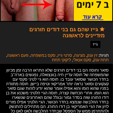
גייז שהם גם בני דודים חורגים
מזדיינים לראשונה
גייז
תגיות:
זין ענק
,
מציצה
,
סרטי גייז
,
סקס במשפחה
,
פעם ראשונה
,
תחת ענק
,
סקס אנאלי
,
ליקוקי תחת
סזאר וחוסה הם בני דודים חורגים שלא התראו הרבה זמן מכיוון
שהמשפחה של חוסה עדיין חיה בוונצואלה, נפגשים בארה"ב
בחדר הכושר שסזאר עובד בו. חוסה הוא גיי לטיני סקסי עם
קעקועים וסזאר נראה יותר אמריקאי וטיפה ביישן. חוסה מתוודה
בפניו שהוא הומו והוא אפילו אומר שהוא יודע לזהות שגם סזאר
הוא הומו. אחרי הכחשה קצרה, חוסה הגיי הלטיני משכנע את בן
דודו החורג שזה בסדר גמור ובגלל שהם האחרונים שנשארו
בחדר ההלבשה שנמצא בחדר הכושר, הגיי הלטיני אפילו מזרים
לזיון את הגיי האמריקאי בן דודו החורג. הם מתחילים להתנשק
ולהתחרמן ממש על הספסל שבחדר ההלבשה ולאט לאט כל