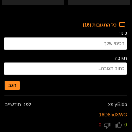
צר
כל התגובות (16)
כינוי
תגובה
הגב
xsjyBldb
לפני חודשיים
16D8hdXWG
0
0