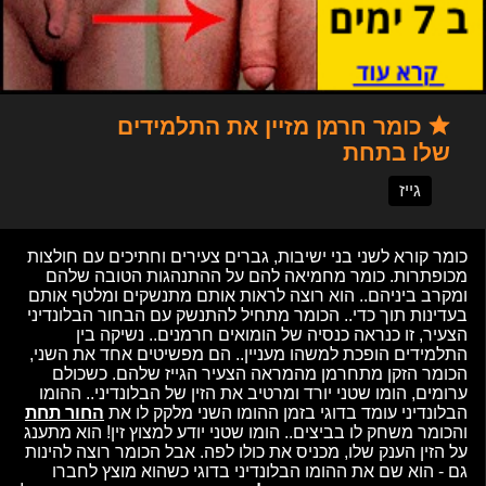
כומר חרמן מזיין את התלמידים
שלו בתחת
גייז
כומר קורא לשני בני ישיבות, גברים צעירים וחתיכים עם חולצות
מכופתרות. כומר מחמיאה להם על ההתנהגות הטובה שלהם
ומקרב ביניהם.. הוא רוצה לראות אותם מתנשקים ומלטף אותם
בעדינות תוך כדי.. הכומר מתחיל להתנשק עם הבחור הבלונדיני
הצעיר, זו כנראה כנסיה של הומואים חרמנים.. נשיקה בין
התלמידים הופכת למשהו מעניין.. הם מפשיטים אחד את השני,
הכומר הזקן מתחרמן מהמראה הצעיר הגייז שלהם. כשכולם
ערומים, הומו שטני יורד ומרטיב את הזין של הבלונדיני.. ההומו
הבלונדיני עומד בדוגי בזמן ההומו השני מלקק לו את
החור תחת
והכומר משחק לו בביצים.. הומו שטני יודע למצוץ זין! הוא מתענג
על הזין הענק שלו, מכניס את כולו לפה. אבל הכומר רוצה להינות
גם - הוא שם את ההומו הבלונדיני בדוגי כשהוא מוצץ לחברו