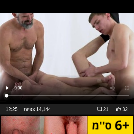
32
21
14,144 צפיות
12:25