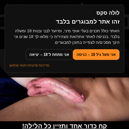
לולה סקס
זהו אתר למבוגרים בלבד
סקס ישראלי
תחת ענק
רוסיות
סקס במשפחה
האתר כולל תכנים בעלי אופי מיני, ומיועד לבני ובנות 18 ומעלה
בלבד. בכניסה לאתר אתה/את מצהיר/ה כי מלאו לך 18 שנים וכי
לולה סקס
>
גייז
>
כומר חרמן מזיין את התלמידים שלו בתחת
הינך מסכים/ה לצפייה בתוכן למבוגרים.
אני מעל גיל 18 – כניסה
אני מתחת ל־18 – יציאה
מדיניות פרטיות
·
תנאי שימוש