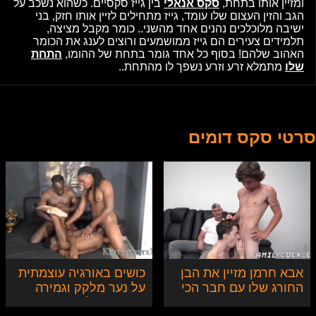
ומזיין אותו בתחת,
סקס אנאלי
בין גייז סקסיים. כשהוא נשכב על
הגב והזין העצום שלו עומד, גייז מתחילים לזיין אותו חזק, בני
ישיבה מלוכלכים נהנים אחד מהשני.. כומר מקבל מציצה,
תלמידים צעירים הם גייז ממושמעים ורוצים לענג את הכומר
האהוב שלהם! בסוף כל אחד גומר בתחת של ההומו,
התחת
שלו
מתמלא זרע וזרע נשפך לו מהתחת..
סרטי סקס דומים
אבא חרמן מזיין את הבן
כושים באורגיה עוצמתית
החורג שלו עם חבר הכי
על נער מלקק וגמירה
טוב, פעם ראשונה
מהממת על הפנים