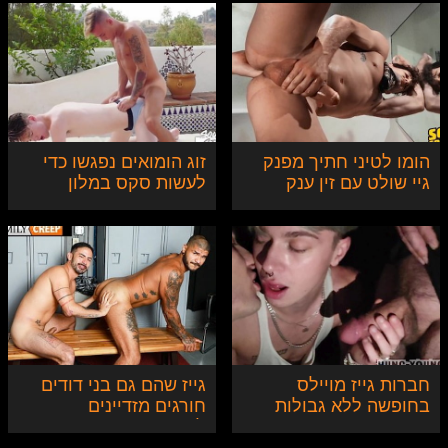
במשפחה
הומו לטיני חתיך מפנק
זוג הומואים נפגשו כדי
גיי שולט עם זין ענק
לעשות סקס במלון
חברות גייז מויילס
גייז שהם גם בני דודים
בחופשה ללא גבולות
חורגים מזדיינים
לראשונה