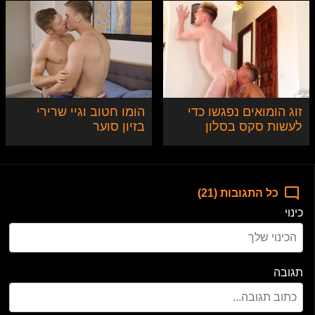
זוג הומואים נפגשו כדי
הומו חטוב וגיי שרירי
לעשות סקס בסלון
בזיון סוער
כל התגובות (21)
כינוי
תגובה