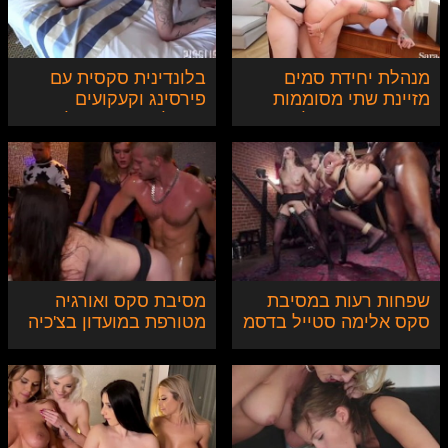
מנהלת יחידת סמים
בלונדינית סקסית עם
מזיינת שתי מסוממות
פירסינג וקעקועים
שמנות שעברו על החוק
מקבלת בתחת וגולדן
ויקבלו ענישת דילדו ענק
שאוור במלון
שפחות רעות במסיבת
מסיבת סקס ואורגיה
סקס אלימה סטייל בדסמ
מטורפת במועדון בצ'כיה