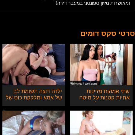
ומאושרות מזיון ספונטני במעבר דירה!
סרטי סקס דומים
שתי אמהות מזיינות
ילדה רוצה תשומת לב
אחיות קטנות על מיטה
של אמא ומלקקת כוס של
אחת - אורגיה לסבית
אמא
מטורפת