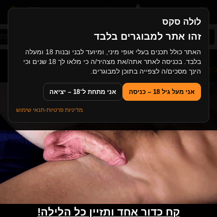
לולה סקס
זהו אתר למבוגרים בלבד
סקס ישראלי
סקס אמא ובן
עיסוי ארוטי
תחת 
האתר כולל תכנים בעלי אופי מיני, ומיועד לבני ובנות 18 ומעלה
בלבד. בכניסה לאתר אתה/את מצהיר/ה כי מלאו לך 18 שנים וכי
לולה סקס
>
לסביות
>
בעלת הבית חולבת מובילה עם ציצי ענק
הינך מסכים/ה לצפייה בתוכן למבוגרים.
אני מעל גיל 18 – כניסה
אני מתחת ל־18 – יציאה
מדיניות פרטיות
·
תנאי שימוש