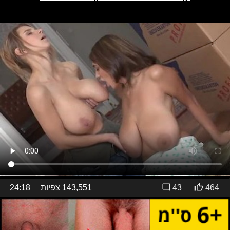
464
43
143,551 צפיות
24:18