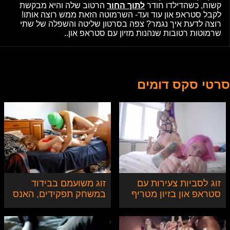
קשוח, כשהדילדו חודר
לתוך החור
הרטוב שלה והיא מבקשת
לקבל סטראפ און עוד ועד- השרמוטה הזאת ממש רוצה אותו!
רוצה לדעת איך נגמר? צפה בסרטון שליטה והשפלה של שתי
שרמוטות רטובות שנהנות מזיון עם סטראפ און..
סרטי סקס דומים
זוג לסביות צעירות עם
זוג משועמם בבידוד
סטראפ און בזיון מטריף
במשחק תפקידים, האנס
והנאנסת.