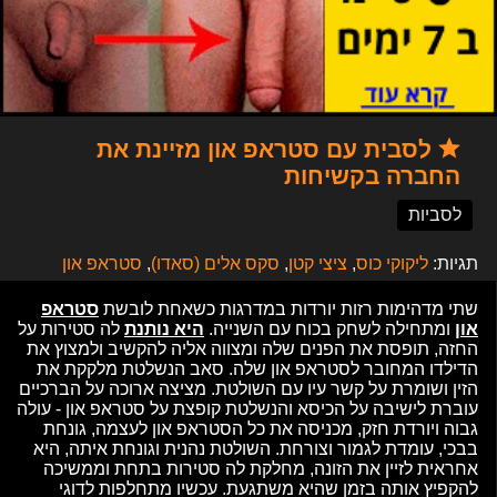
לסבית עם סטראפ און מזיינת את
החברה בקשיחות
לסביות
תגיות:
ליקוקי כוס
,
ציצי קטן
,
סקס אלים (סאדו)
,
סטראפ און
שתי מדהימות רזות יורדות במדרגות כשאחת לובשת
סטראפ
און
ומתחילה לשחק בכוח עם השנייה.
היא נותנת
לה סטירות על
החזה, תופסת את הפנים שלה ומצווה אליה להקשיב ולמצוץ את
הדילדו המחובר לסטראפ און שלה. סאב הנשלטת מלקקת את
הזין ושומרת על קשר עיו עם השולטת. מציצה ארוכה על הברכיים
עוברת לישיבה על הכיסא והנשלטת קופצת על סטראפ און - עולה
גבוה ויורדת חזק, מכניסה את כל הסטראפ און לעצמה, גונחת
בבכי, עומדת לגמור וצורחת. השולטת נהנית וגונחת איתה, היא
אחראית לזיין את הזונה, מחלקת לה סטירות בתחת וממשיכה
להקפיץ אותה בזמן שהיא משתגעת. עכשיו מתחלפות לדוגי