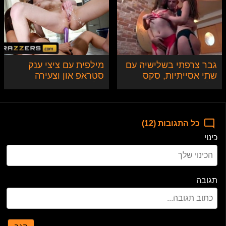
גבר צרפתי בשלישיה עם
מילפית עם ציצי ענק
שתי אסייתיות, סקס
סטראפ און וצעירה
אלים
בלונדינית
כל התגובות (12)
כינוי
תגובה