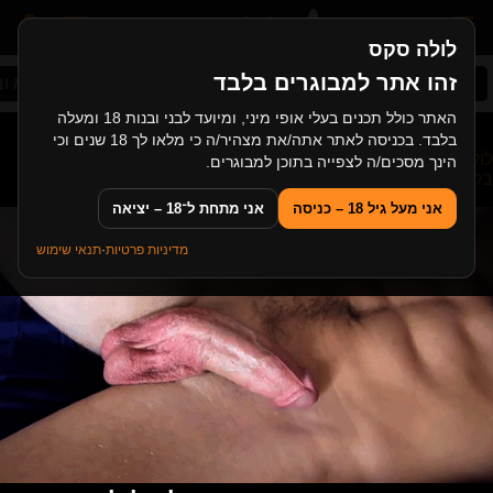
לולה סקס
זהו אתר למבוגרים בלבד
סקס ישראלי
עיסוי ארוטי
מציצה
סקס אמא וב
האתר כולל תכנים בעלי אופי מיני, ומיועד לבני ובנות 18 ומעלה
בלבד. בכניסה לאתר אתה/את מצהיר/ה כי מלאו לך 18 שנים וכי
לולה סקס
>
לסביות
>
לסבית עם סטראפ און מזיינת את החברה
הינך מסכים/ה לצפייה בתוכן למבוגרים.
בקשיחות
אני מעל גיל 18 – כניסה
אני מתחת ל־18 – יציאה
מדיניות פרטיות
·
תנאי שימוש