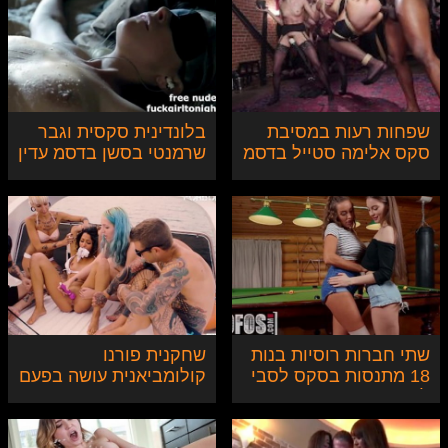
שפחות רעות במסיבת
בלונדינית סקסית וגבר
סקס אלימה סטייל בדסמ
שרמנטי בסשן בדסמ עדין
שתי חברות רוסיות בנות
שחקנית פורנו
18 מתנסות בסקס לסבי
קולומביאנית עושה בפעם
לראשונה
הראשונה אורגיית בדסמ