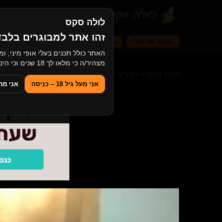
לולה סקס
זהו אתר למבוגרים בלבד
סקס ישראלי
בייביסיטר
סקס אמא ובן
מס
מצהיר/ה כי מלאו לך 18 שנים וכי הינך מסכים/ה לצפייה בתוכן למבוגרים.
לולה סקס
>
לסביות
>
סרט ישראלי "מבצע במדבר" חלק 2 החייל המצ
אני מעל גיל 18 – כניסה
אני מתחת ל־