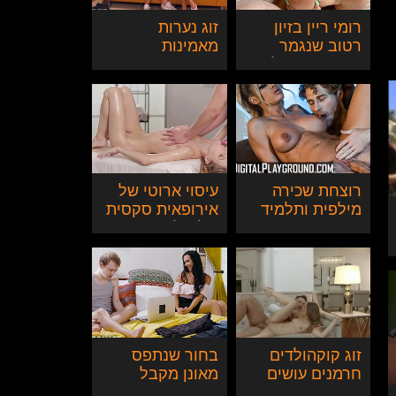
רומי ריין בזיון
זוג נערות
רטוב שנגמר
מאמינות
בהשפרצה על
שבאמצעות זיון הן
החזה
יצליחו לנצח
אמונה תפלה
רוצחת שכירה
עיסוי ארוטי של
מילפית ותלמיד
אירופאית סקסית
סקסי במבחן
גולש לזיון בתחת
האחרון שנגמר
בהפי אנד
זוג קוקהולדים
בחור שנתפס
חרמנים עושים
מאונן מקבל
סרטון סקס
חינוך מיני מאמו