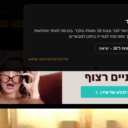
עמוד הבית
קטגוריות
מאמרים
צור ק
יבות סקס
סקס אבא ובת
שלישייה
עיסוי ארוטי
לסב
האתר כולל תכנים בעלי אופי מיני, ומיועד לבני ובנות 18 ומעלה בלבד. בכניסה לאתר אתה/את
יץ
18 – יציאה
מדיניות פרטיות
·
תנאי שימוש