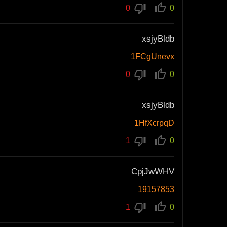
0
0
xsjyBldb
1FCgUnevx
0
0
xsjyBldb
1HfXcrpqD
1
0
CpjJwWHV
19157853
1
0