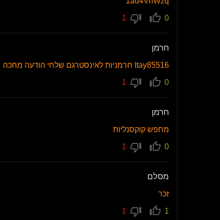
1au4VnWzq
1
0
חרמן
Itay85516 חרמניות לאינסטרגם שלחי הודעה מחכה
1
0
חרמן
מחפש קוקסנליות
1
0
מסלם
זכר
1
1