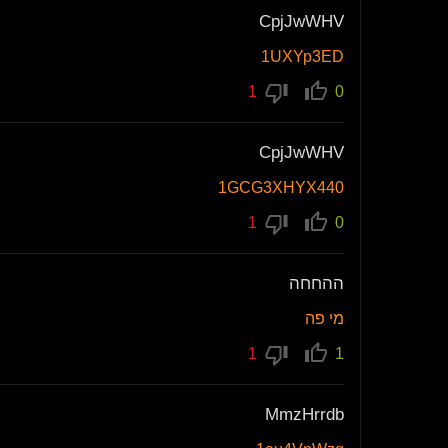
CpjJwWHV
1UXYp3ED
1
0
CpjJwWHV
1GCG3XHYX440
1
0
ההחחה
מי פה
1
1
MmzHrrdb