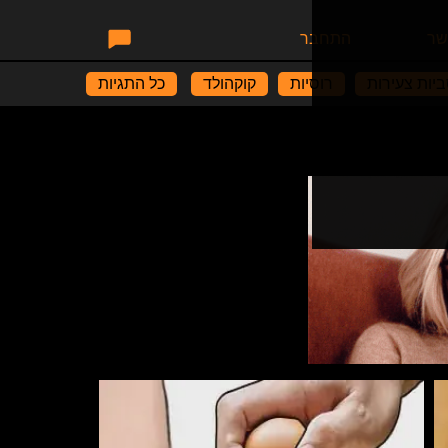
שר
התחבר
יות צעירות
רוסיות
קוקהולד
כל התגיות