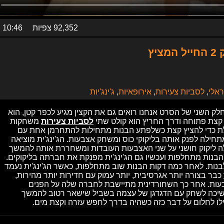
92,352 צפיות
10:46
ץ
אלי
,
לסביות צעירות
,
אירופאיות
,
ג'ינג'יות
 השני של הסרט אנחנו רואים גם את הקצין מגיע לכפר קטן, הוא
צת פתוחה ודרך החריץ הוא קולט שתי
לסביות צעירות
משחקות
לת כדי להציץ קצת כשלפתע הבנות מתחילות להתחרמן אחת עם
תחילה לפנק אותה בליקוקי כוס ומשחק אצבעות. הג'ינג'ית מוציאה
 לה ליקוק חושני על שני האצבעות העובדות ומשחררת אותה להמשך
הבנות מתחלפות ועכשיו גם הג'ינג'ית מפנקת את חברתה בליקוקים.
בנות. לאחר כמה דקות הבנות שוב מתחלפות, כאשר הג'ינג'ית נעמד
כבר בצורה יותר אגרסיבית, יותר עמוק עם חדירות יותר מהירות,
ות. אחר כך השחורדינית מתיישבת לחברה שלה על הפנים
ממשיכה לשחק עם הדגדגן של עצמה בשביל שישאר רטוב להמשך
ילו לחלום על דבר כזה כשהיה בדרך לחפש עזרה וקצת מים.