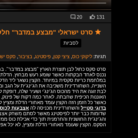
20
131
סרט ישראלי "מבצע במדבר" חלק 2 החייל המצי
לסביות
תגיות:
ליקוקי כוס
,
ציצי קטן
,
פיסטינג
,
בציבור
,
סקס ישר
סרט סקס כחול לבן תוצרת הארץ "מבצע במדבר". בחלק
נכנס לאחד הבקתות כאשר שומע רעש מבחוץ. הדלת ק
במלחמת כריות סקסית במיוחד. הקצין נשאר ליד הד
השנייה, השחורדינית משכיבה את הג'ינג'ית על הגב ומ
לבת זוגה את היד מהכוס הג'ינג'י ושעיר שלה, דופקת
האוננות הכיפית שחבתה. לאחר כמה דקות של פינוק, 
כאשר כל הזמן הזה הקצין עומד מאחורי הדלת ומציץ ל
בדוגי סטייל
והשחורדינית מכניסה לה
אצבעות לכוס
שדומות כבר יותר לפיסטינג מאשר לסתם משחק אצבע
והג'ינג'ית החושנית והחרמנית תוך כדי אכילת כוס 
הסקס. הקצין שעומד מאחורי הדלת ומציץ, לא יכל אפ