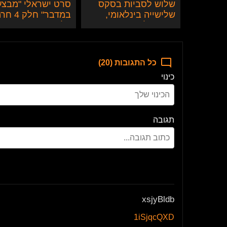
שלוש לסביות בסקס
סרט ישראלי "מבצע
שלישייה בינלאומי,
במדבר" חלק 4
ארוטי ולוהט
על שתיים
כל התגובות (20)
כינוי
תגובה
xsjyBldb
1iSjqcQXD