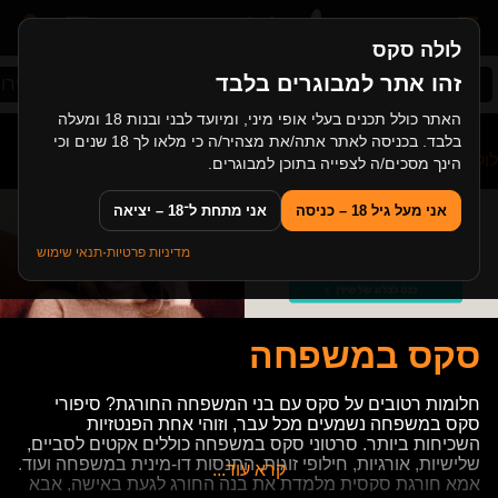
לולה סקס
זהו אתר למבוגרים בלבד
סקס ישראלי
שלישייה
פיסטינג
לסביות צעירו
האתר כולל תכנים בעלי אופי מיני, ומיועד לבני ובנות 18 ומעלה
בלבד. בכניסה לאתר אתה/את מצהיר/ה כי מלאו לך 18 שנים וכי
לולה סקס
>
קטגוריות
>
סקס במשפחה
הינך מסכים/ה לצפייה בתוכן למבוגרים.
אני מעל גיל 18 – כניסה
אני מתחת ל־18 – יציאה
מדיניות פרטיות
·
תנאי שימוש
סקס במשפחה
חלומות רטובים על סקס עם בני המשפחה החורגת? סיפורי
סקס במשפחה נשמעים מכל עבר, וזוהי אחת הפנטזיות
השכיחות ביותר. סרטוני סקס במשפחה כוללים אקטים לסביים,
שלישיות, אורגיות, חילופי זוגות, התנסות דו-מינית במשפחה ועוד.
קרא עוד...
אמא חורגת סקסית מלמדת את בנה החורג לגעת באישה, אבא