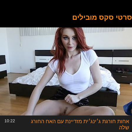
חורג עוזר לבתו לאבד את הבתולים ומכיר לה את טעם הזרע, אח
חרמן על אחותו החורגת ומפתיע אותה במקלחת עם זין שלוף -
כל אלה משחקי תפקידים משוגעים מבוצעים ע"י שחקנים
סרטי סקס מובילים
מובילים בתחום סרטי הסקס. סקס במשפחה זהו לא נושא
מדובר, אבל אם הגעת לכאן.. ייתכן שלחלומות שלך יש עתיד?
סרטוני סקס בלולה יתנו רעיונות חדשים, יגבירו את הריגוש וניתן
למצוא כאן כל סצנה אפשרית שרק עלתה לך לראש - מציצה
בסתר בין בני המשפחה, אחים חורגים מזדיינים, מוצצים, אחיות
חורגות מלקקות כוס, אמא חורגת מקבלת אנאלי, אבא חורג מזיין
בדוגי וגומר לבת על הפנים, אמא מבקשת מאבא ללמד את
הילדה לקבל זין, סבא מוצץ לנכד, נכדה מלקקת לסבתא, אורגיות
בין אחיינים ואחים חורגים - אינספור סיטואציות מחרמנות
מהחיים. מאחלים צפייה נעימה והגשת חלומות!
אחות חורגת ג׳ינג׳ית מזדיינת עם האח החורג
10:22
שלה