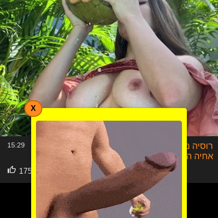
X
רוסיה מהממת עם ציצי ענק בזיון לוהט עם
15:29
אחיה החורג
סקס במשפחה
175
הבא
4
3
2
1