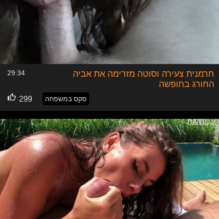
חרמנית צעירה וסוטה מזרימה את אביה
29:34
החורג בחופשה
סקס במשפחה
299