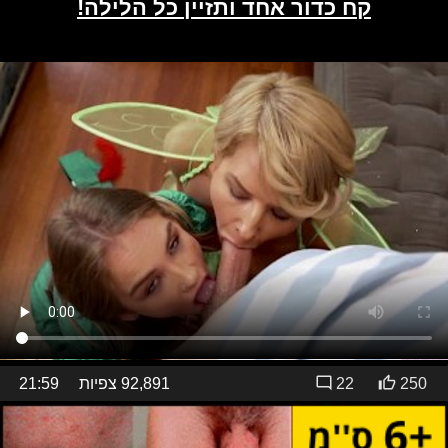
250
22
92,891 צפיות
21:59