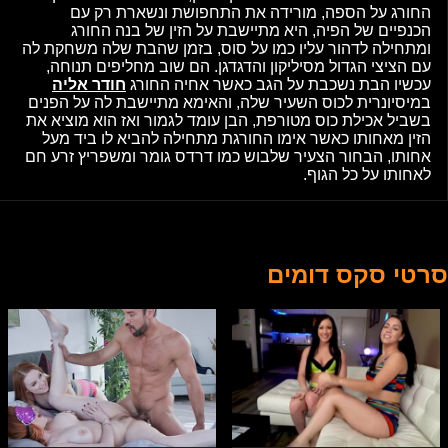
החורג על הספה, מורידה את התחפושת ונשארת רק עם
הכנפיים של הפיה, היא מתיישבת על הזין של בנה החורג
ומתחילה לדהור עליו כמו על סוס, בזמן שהבת שלה משחקת לה
עם הציצי הגדול מסיליקון והדגדגן. הם שוב מחליפים תנוחה,
עכשיו הבת נשכבת על הגב כאשר אחיה החורג
חודר אליה
במיסיונרית לכוס השעיר שלה, והאימא מתיישבת לה על הפנים
בשביל אכילת כוס מטורפת, הבן עומד לגמור ואז הוא מוציא את
הזין מאחותו כאשר אימו החורגת מתחילה להביא לו ביד מעל
אחותו, הבחור הצעיר שלבוש כמו דרדס גומר ומשפריץ זרע חם
לאחותו על כל הגוף.
סרטי סקס דומים