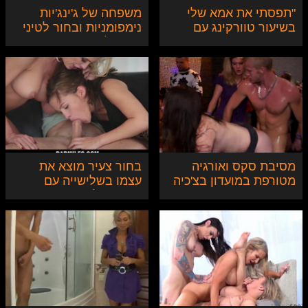
"תפסתי את אמא שלי
משפחה של ג'ינג'יות
בשיעור טוורקינג עם
נימפומניות ובחור לטיני
אחותי החורגת"
בר מזל
מסיבת סקס ואורגיה
בחור צעיר מוצא את
מטורפת במועדון בצ'כיה
עצמו בשלישייה עם
חברה שלו ואמה החורגת