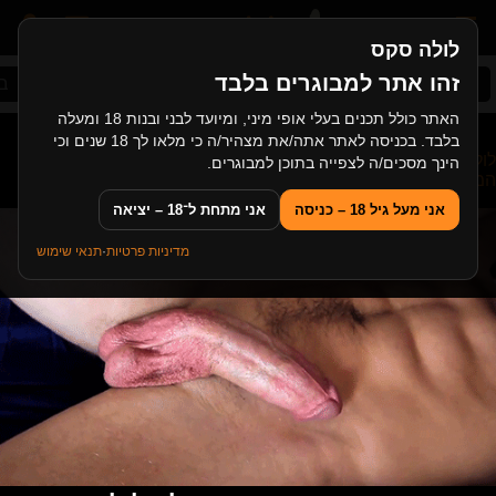
לולה סקס
זהו אתר למבוגרים בלבד
סקס ישראלי
סקס אמא ובן
לסביות צעירות
ב
האתר כולל תכנים בעלי אופי מיני, ומיועד לבני ובנות 18 ומעלה
בלבד. בכניסה לאתר אתה/את מצהיר/ה כי מלאו לך 18 שנים וכי
לולה סקס
>
סקס במשפחה
>
חגיגות הלווין וסקס במשפחה
הינך מסכים/ה לצפייה בתוכן למבוגרים.
המחופשת וחרמנית
אני מעל גיל 18 – כניסה
אני מתחת ל־18 – יציאה
מדיניות פרטיות
·
תנאי שימוש