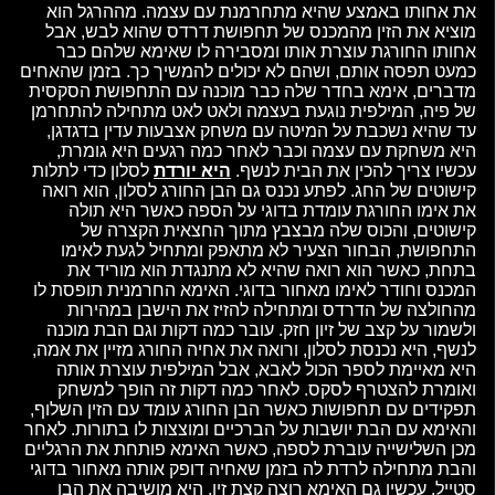
את אחותו באמצע שהיא מתחרמנת עם עצמה. מההרגל הוא
מוציא את הזין מהמכנס של תחפושת דרדס שהוא לבש, אבל
אחותו החורגת עוצרת אותו ומסבירה לו שאימא שלהם כבר
כמעט תפסה אותם, ושהם לא יכולים להמשיך כך. בזמן שהאחים
מדברים, אימא בחדר שלה כבר מוכנה עם התחפושת הסקסית
של פיה, המילפית נוגעת בעצמה ולאט לאט מתחילה להתחרמן
עד שהיא נשכבת על המיטה עם משחק אצבעות עדין בדגדגן,
היא משחקת עם עצמה וכבר לאחר כמה רגעים היא גומרת,
עכשיו צריך להכין את הבית לנשף.
היא יורדת
לסלון כדי לתלות
קישוטים של החג. לפתע נכנס גם הבן החורג לסלון, הוא רואה
את אימו החורגת עומדת בדוגי על הספה כאשר היא תולה
קישוטים, והכוס שלה מבצבץ מתוך החצאית הקצרה של
התחפושת, הבחור הצעיר לא מתאפק ומתחיל לגעת לאימו
בתחת, כאשר הוא רואה שהיא לא מתנגדת הוא מוריד את
המכנס וחודר לאימו מאחור בדוגי. האימא החרמנית תופסת לו
מהחולצה של הדרדס ומתחילה להזיז את הישבן במהירות
ולשמור על קצב של זיון חזק. עובר כמה דקות וגם הבת מוכנה
לנשף, היא נכנסת לסלון, ורואה את אחיה החורג מזיין את אמה,
היא מאיימת לספר הכול לאבא, אבל המילפית עוצרת אותה
ואומרת להצטרף לסקס. לאחר כמה דקות זה הופך למשחק
תפקידים עם תחפושות כאשר הבן החורג עומד עם הזין השלוף,
והאימא עם הבת יושבות על הברכיים ומוצצות לו בתורות. לאחר
מכן השלישייה עוברת לספה, כאשר האימא פותחת את הרגליים
והבת מתחילה לרדת לה בזמן שאחיה דופק אותה מאחור בדוגי
סטייל. עכשיו גם האימא רוצה קצת זין, היא מושיבה את הבן