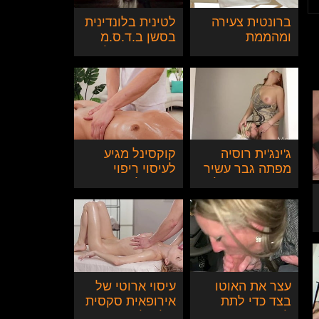
ברונטית צעירה
לטינית בלונדינית
ומהממת
בסשן ב.ד.ס.מ
משדרגת עיסוי
באורגזמה של
לזיון
חייה
ג'ינג'ית רוסיה
קוקסינל מגיע
מפתה גבר עשיר
לעיסוי ריפוי
וניגשת ישר אל
והופך לעיסוי
העניין
ארוטי
עצר את האוטו
עיסוי ארוטי של
בצד כדי לתת
אירופאית סקסית
לאמא החורגת
גולש לזיון בתחת