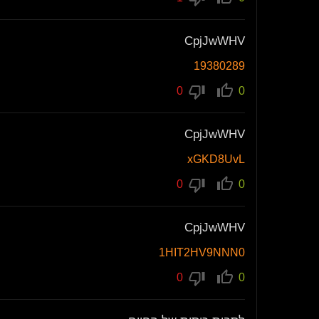
CpjJwWHV
19380289
0
0
CpjJwWHV
xGKD8UvL
0
0
CpjJwWHV
1HIT2HV9NNN0
0
0