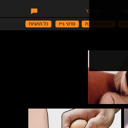
שר
התחבר
נש
סקס אבא ובת
סרטי גייז
כל התגיות