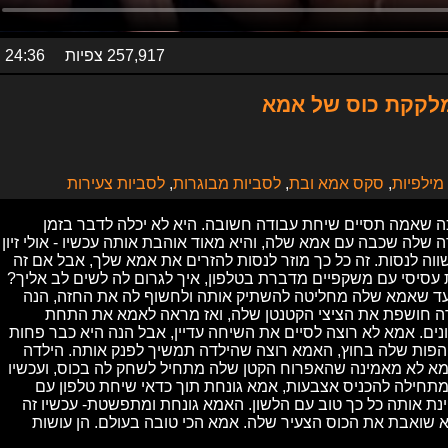
257,917 צפיות
24:36
מלקקת כוס של אמא
מילפיות
,
סקס אמא ובת
,
לסביות מבוגרות
,
לסביות צעירות
ה שאמה תסיים שיחת עבודה חשובה. היא לא יכלה לדבר בזמן
שלה שכבה עם אמא שלה, והיא מאוד אוהבת אותה עכשיו - אולי זיון
ווה לנסות. זה כל כך מוזר לנסות להזרים את אמא שלך, אבל אם זה
 עסיסי עם משקפיים מדברת בטלפון, איך לגרום לה לשים לב אליך?
ד שאמא שלה מחליטה להשתיק אותה ולחשוף לה את החזה, הנה
דה חושפת את הציצי הקטנטן שלה, ואז מראה לאמא את התחת
ים. אמא לא רוצה לסיים את השיחה עדיין, אבל הנה היא כבר פחות
הפות שלה בחוץ, האמא רוצה שהילדה תמשיך לפנק אותה. הילדה
מא לא מאמינה שהאפרוח הקטן שלה מתחיל לשחק לה בכוס, ועכשיו
 מתחילה להכניס אצבעות, אמא גונחת תוך כדאי שיחת טלפון עם
ינת אותה כל כך טוב עם הלשון. האמא גונחת ומתפשטת- עכשיו זה
א שואבת את הכוס הצעיר שלה. אמא הכי טובה בעולם. הן עושות