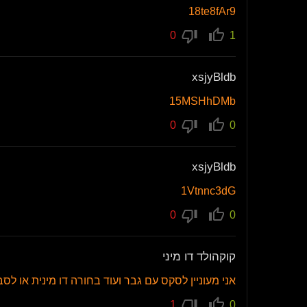
18te8fAr9
0
1
xsjyBldb
15MSHhDMb
0
0
xsjyBldb
1Vtnnc3dG
0
0
קוקהולד דו מיני
אני מעוניין לסקס עם גבר ועוד בחורה דו מינית או לסב
1
0