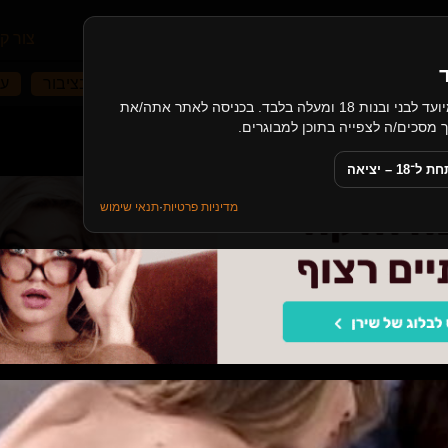
עמוד הבית
קטגוריות
מאמרים
צור ק
בלונדיניות
סקס אמא ובן
סקס אמא ובת
בציבור
עו
האתר כולל תכנים בעלי אופי מיני, ומיועד לבני ובנות 18 ומעלה בלבד. בכניסה לאתר אתה/את
 אמא ומלקקת כוס של אמא
18 – יציאה
מדיניות פרטיות
·
תנאי שימוש