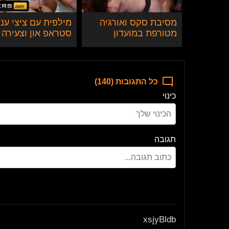
מסיבת סקס ואורגיה
מילפית עם ציצי ענ
מטורפת במועדון
סטראפ און וצעירה
בצ'כיה
בלונדינית
כל התגובות (140)
כינוי
תגובה
xsjyBldb