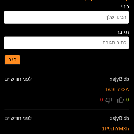
כינוי
תגובה
הגב
xsjyBldb
לפני חודשיים
1w3ITok2A
0
0
xsjyBldb
לפני חודשיים
1P9chYMXh