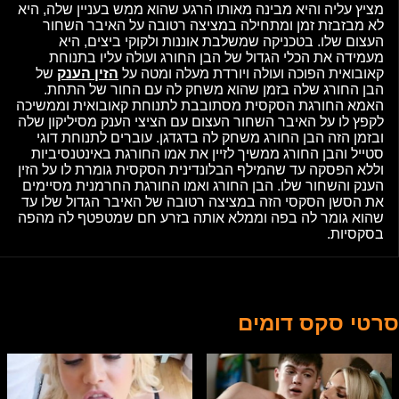
מציץ עליה והיא מבינה מאותו הרגע שהוא ממש בעניין שלה, היא
לא מבזבזת זמן ומתחילה במציצה רטובה על האיבר השחור
העצום שלו. בטכניקה שמשלבת אוננות ולקוקי ביצים, היא
מעמידה את הכלי הגדול של הבן החורג ועולה עליו בתנוחת
קאובואית הפוכה ועולה ויורדת מעלה ומטה על
הזין הענק
של
הבן החורג שלה בזמן שהוא משחק לה עם החור של התחת.
האמא החורגת הסקסית מסתובבת לתנוחת קאובואית וממשיכה
לקפץ לו על האיבר השחור העצום עם הציצי הענק מסיליקון שלה
ובזמן הזה הבן החורג משחק לה בדגדגן. עוברים לתנוחת דוגי
סטייל והבן החורג ממשיך לזיין את אמו החורגת באינטנסיביות
וללא הפסקה עד שהמילף הבלונדינית הסקסית גומרת לו על הזין
הענק והשחור שלו. הבן החורג ואמו החורגת החרמנית מסיימים
את הסשן הסקסי הזה במציצה רטובה של האיבר הגדול שלו עד
שהוא גומר לה בפה וממלא אותה בזרע חם שמטפטף לה מהפה
בסקסיות.
סרטי סקס דומים