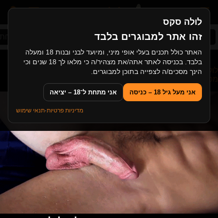
לולה סקס
זהו אתר למבוגרים בלבד
סקס ישראלי
בלונדיניות
ציצי ענק
ליקוקי תחת
האתר כולל תכנים בעלי אופי מיני, ומיועד לבני ובנות 18 ומעלה
בלבד. בכניסה לאתר אתה/את מצהיר/ה כי מלאו לך 18 שנים וכי
לולה סקס
>
סקס במשפחה
>
מילף חרמנית בלונדינית ובודדה
הינך מסכים/ה לצפייה בתוכן למבוגרים.
מפתה את הבן של האקס שלה
אני מעל גיל 18 – כניסה
אני מתחת ל־18 – יציאה
מדיניות פרטיות
·
תנאי שימוש