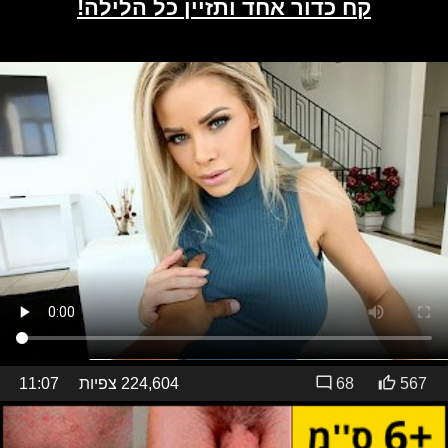
567
68
224,604 צפיות
11:07