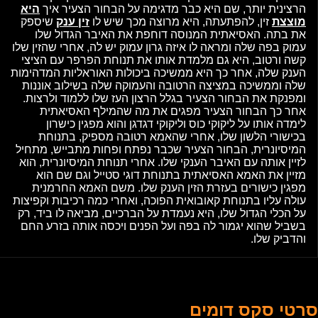
הרצינית יותר, שם היא כבר מדגימה על הבחור הצעיר איך
היא
מוצצת
זין, להפתעתה, היא מרוצה מכך שיש לו
זין ענק
שיספק
את בתה. האסיאתית המנוסה דוחפת את האיבר הגדול שלו
עמוק בפה שלה ומראה לו איזה גרון עמוק יש לה, אחרי שהזין שלו
קשה ורטוב, היא גם מלמדת אותו את תנוחת הפרפר עם הציצי
הענק שלה, אחר כך היא ממשיכה ביכולות האוראליות המדהימות
שלה וממשיכה במציצה הרטובה והעמוקה שלה בשילוב אוננות
ומפנקת את הבחור הצעיר בגלל הרצון העז שלו ללמוד ולרצות.
אחר כך הבחור הצעיר מפגים את מה שהמילף האסיאתית
לימדה אותו על ליקוקי כוס וליקוקי דגדגן והוא מפגין כישרון
בכישורי הלשון שלו, אחרי שהאמא רטובה מספיק, בתנוחת
המיסיונרית, הבחור הצעיר שכבר נפתח ופחות מתבייש, מתחיל
לזיין אותה עם האיבר הענקי שלו. אחרי תנוחת המיסיונרית, הוא
מזיין את האמא האסיאתית בתנוחת דוגי סטייל וגם שם הוא
מפגין כישורים בעזרת הזין הענק שלו. משם האמא החרמנית
עולה עליו בתנוחת קאובואית הפוכה, ואחרי כמה רכיבות וקפיצות
על הכלי הגדול שלו, היא נעמדת על הברכיים, מביאה לו ביד, רק
בשביל שהוא יגמור לה בפה ועל הפנים ויכסה אותה בזרע החם
והדביק שלו.
סרטי סקס דומים