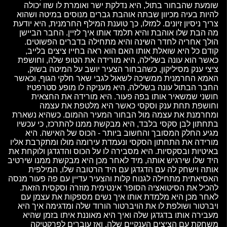
שומעת שהבחור בתול, היא נדלקת ישר ואומרת לו שזו יכולה
להיות בעיה מכיוון שבתה אוהבת גברים מנוסים במיטה ושהוא
צריך ניסיון זיונים. למזלו, כך טוענת המילף החרמנית, היא יודעת
מה הבת שלו אוהבת והיא תלמד אותו איך לזיין. החבר הביישן
הולך אחריה לחדר השינה והיא מתחילה בדברים הפשוטים.
קודם כל היא שואלת אותו האם הוא ראה בחייו ציצים בלייב,
כאשר הוא עונה בשלילה, היא מורידה את הטופ שלה, וחושפת
ציצי ענק מסיליקון, כשהבחור הצעיר יושב על המיטה בשוק,
האמא החרמנית ממשיכה לשאול לגבי שאר חלקי הגוף, וכאשר
החבר הבתול עונה בשלילה, היא מעניקה לו מופע סטרפטיז
חושני שמשאיר אותו בפה פעור. היא מורידה את החצאית
וחושפת תחת ענק וסקסי כאשר היא מלטפת את עצמה
ומחרמנת את עצמה מול הבחור המעיר ההמום. כשהיא נשארת
בתחתון לבן סקסי בלבד, היא מבקשת ממנו להתרכז, כי עכשיו
מגיע החלק המסובך והחשוב ביותר - הכוס של האישה. היא
מורידה את התחתון הסקסי ונעמדת עירומה מולו ומתקרבת אליו
באיטיות ובסקסיות. היא מסבירה לו על הכוס והדגדגן ולוקחת את
היד שלו שירגיש אותה, מיד לאחר מכן היא מבקשת ממנו שירטיב
אותה וישחק לה עם הדגדגן עם היד הרטובה שלו, המילפית
האסיאתית מתחילה לגנוח קלות והצעיר עדיין עם פה פעור מנסה
להכיל את הסיטואציה הסופר אינטימית מוזרה וסקסית הזאת.
לאחר מכן היא מלמדת אותו איך נשים מספקות את עצמן עם
ויברטור ושולפת לו את הויברטור הורוד שלה ומדגימה איך היא
מעבירה אותו בדגדגן שלה ואיך היא מאוננת איתו בזמן שהיא
משחקת עם הציצים הענקיים שלה. ואז עוברים לפרקטיקה