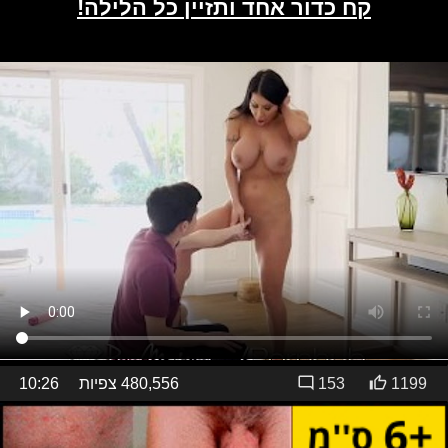
1199
153
480,556 צפיות
10:26