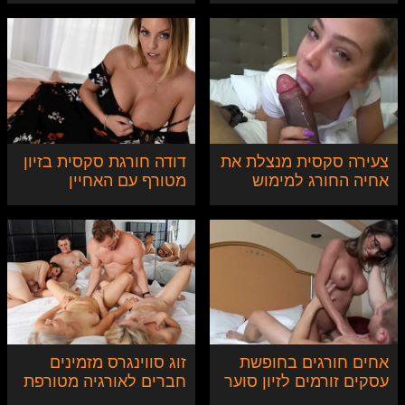
צעירה סקסית מנצלת את
דודה חורגת סקסית בזיון
אחיה החורג למימוש
מטורף עם האחיין
פנטזיה
אחים חורגים בחופשת
זוג סווינגרס מזמינים
עסקים זורמים לזיון סוער
חברים לאורגיה מטורפת