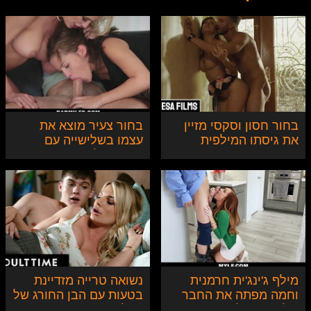
בחור חסון וסקסי מזיין
בחור צעיר מוצא את
את גיסתו המילפית
עצמו בשלישייה עם
הסקסית
חברה שלו ואמה החורגת
מילף ג'ינג'ית חרמנית
נשואה טרייה מזדיינת
וחמה מפתה את החבר
בטעות עם הבן החורג של
של הבת שלה
בעלה