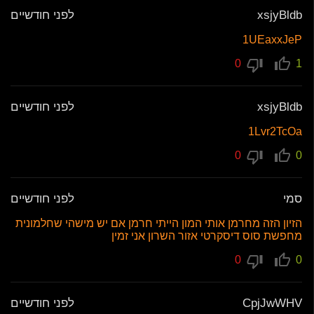
xsjyBldb
לפני חודשיים
1UEaxxJeP
0
1
xsjyBldb
לפני חודשיים
1Lvr2TcOa
0
0
סמי
לפני חודשיים
הזיון הזה מחרמן אותי המון הייתי חרמן אם יש מישהי שחלמונית
מחפשת סוס דיסקרטי אזור השרון אני זמין
0
0
CpjJwWHV
לפני חודשיים