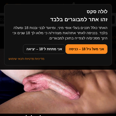
לולה סקס
זהו אתר למבוגרים בלבד
סקס ישראלי
בייביסיטר
לסביות צעירות
סקס 
האתר כולל תכנים בעלי אופי מיני, ומיועד לבני ובנות 18 ומעלה
בלבד. בכניסה לאתר אתה/את מצהיר/ה כי מלאו לך 18 שנים וכי
לולה סקס
>
סקס מבוגרות
>
אמא אסיאתית סקסית מפתה את
הינך מסכים/ה לצפייה בתוכן למבוגרים.
החבר הבתול של הבת שלה
אני מעל גיל 18 – כניסה
אני מתחת ל־18 – יציאה
מדיניות פרטיות
·
תנאי שימוש