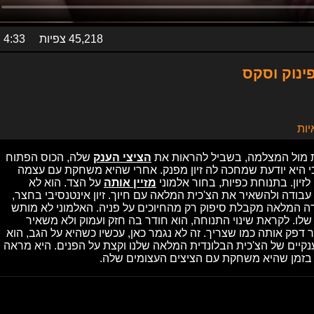
45,218 צפיות
4:33
ינוק וסקס
יות
ת מול המצלמה, בשביל להראות את
הציצי הענק
שלה, הכוס הפתוח
י היא יודעת שמחכה לה זיון מפנק. אחרי שהיא משחקת עם עצמה
יון. בתנוחת כפיות, בחור אלמוני
מזיין אותה
על הצד. הוא לא
דה ולהשאיר את הצ'כית המלאה עם חיוך. זיון אינטנסיבי בחצר,
ה המלאה מקבלת סיפוק רק מהחיוכים על פניה. האלמוני לא מותש
שלו. לקראת שינוי התנוחה, הוא חודר בה חזק ועמוק ולא משאיר
דפק אותה כמו שצריך. זה לא נגמר כאן, עכשיו כשהיא על הגב, הוא
נקיים של הצ'כית הבלונדית המלאה שלנו וקצת על הפנים. היא מראה
בזמן שהיא משחקת עם הציצים העצומים שלה.