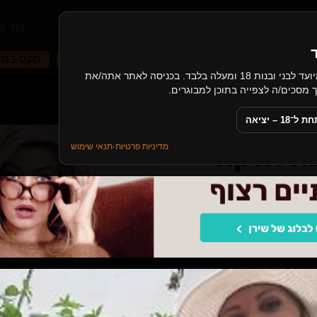
עמוד הבית
קטגוריות
מאמרים
צור ק
לסביות צעירות
בחורה משפריצה
זין ענק
סקס במ
האתר כולל תכנים בעלי אופי מיני, ומיועד לבני ובנות 18 ומעלה בלבד. בכניסה לאתר אתה/את
ם של פינוק וסקס
18 – יציאה
מדיניות פרטיות
·
תנאי שימוש