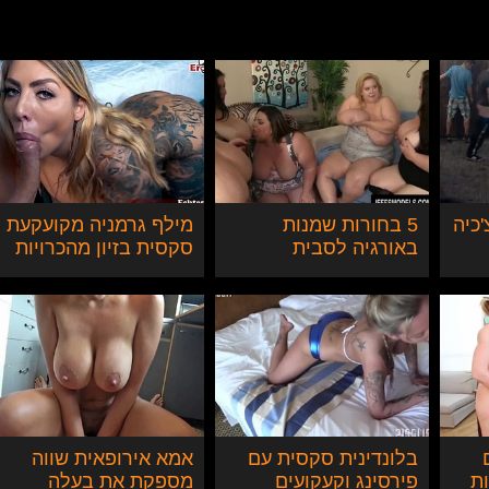
'כיה
5 בחורות שמנות
מילף גרמניה מקועקעת
באורגיה לסבית
סקסית בזיון מהכרויות
סקס
בלונדינית סקסית עם
אמא אירופאית שווה
ת
פירסינג וקעקועים
מספקת את בעלה