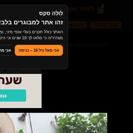
לולה סקס
זהו אתר למבוגרים בלבד
סקס ישראלי
עיסוי ארוטי
סקס אחות ואח
רוסיות
מצהיר/ה כי מלאו לך 18 שנים וכי הינך מסכים/ה לצפייה בתוכן למבוגרים.
לולה סקס
>
סקס מבוגרות
>
בלונדינית צ'כית שמנה, ביו
אני מעל גיל 18 – כניסה
אני מתחת ל־