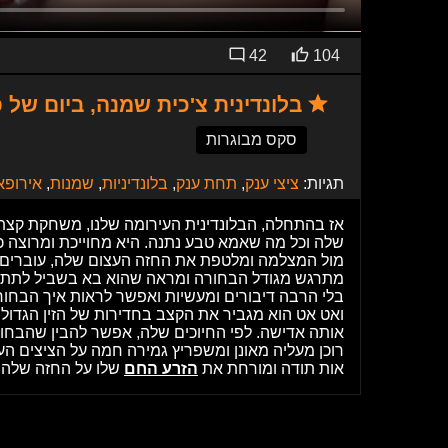
42
104
בלונדינית צ'כית שמנה, ביום של פ
סקס מבוגרות
תגיות:
ציצי ענק
,
תחת ענק
,
בלונדיניות
,
שמנות
,
אירופא
אז בהתחלה, הבלונדינית העירומה שלנו, משחקת קצ
שלה וכל מה שאמא טבע נתנה. היא מחוייכת ומרוצה כ
מול המצלמה ומלטפת את החזה העצום שלה, עוברים לז
מתרגש מגודל הבחורה ומראה שהוא בא בשביל לתת עבו
בלי הרבה דיבורים ומעשיות ואפשר לראות איך הבחור
ואט אט הוא מגביר את הקצב בחדירות של הזין הגדול 
אותה אדישה. לפי החיוכים שלה, אפשר להבין שהבחור 
רוכן מעליה מאונן ומשפריץ גמירה חמה על הציצים הע
אות תודה ומורחת את
הזרע החם
שלו על החזה שלה 