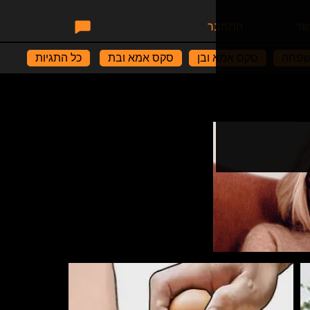
שר
התחבר
שפחה
סקס אמא ובן
סקס אמא ובת
כל התגיות