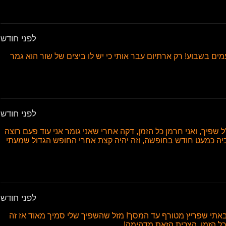
לפני חודש
 אני מקום שני בשכבה! אני מצליח לגמור 34 פעמים בשבוע! רק ארתיום עבר אותי כי יש לו ביצים של שור הוא גמר
לפני חודש
 במדויק, הזין שלי 16.4 ס"מ בדיוק, ויצא לי 6 מ"ל שפיך, ואני חרמן כל הזמן, דקה אחרי שאני גומר אני עוד פעם רוצה
בצכיה כמעט חודש בחופשה, וזה יהיה קצת אחרי החופש הגדול שמעתי
לפני חודש
הבאתי שפריץ מטורף עד המסך! מזל שהשפיך שלי סמיך מאוד אז זה
כל הזמן, הצכית הזאת מדהימה!