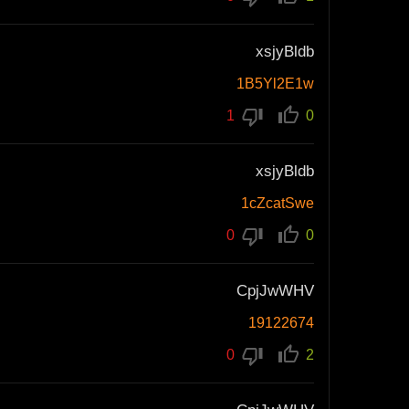
xsjyBldb
1B5Yl2E1w
1
0
xsjyBldb
1cZcatSwe
0
0
CpjJwWHV
19122674
0
2