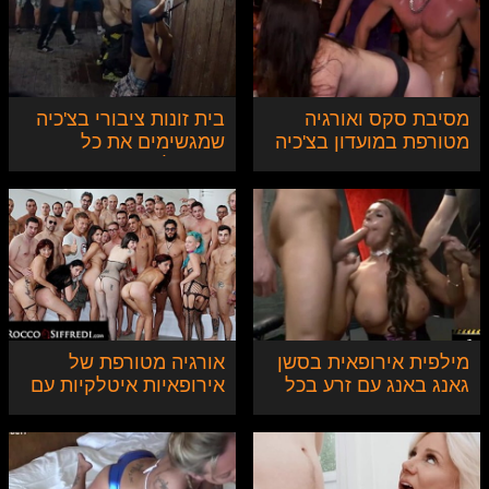
מסיבת סקס ואורגיה
בית זונות ציבורי בצ'כיה
מטורפת במועדון בצ'כיה
שמגשימים את כל
המשאלות
מילפית אירופאית בסשן
אורגיה מטורפת של
גאנג באנג עם זרע בכל
אירופאיות איטלקיות עם
החורים
בוקקה סקסי