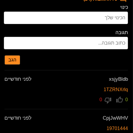
כינוי
תגובה
הגב
xsjyBldb
לפני חודשיים
1TZRNXrIq
0
0
CpjJwWHV
לפני חודשיים
19701444