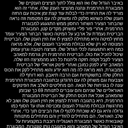
באיבר הגדול שלו ואז הוא צולל לתוך הציצים הענקיים של
המבוגרת החרמנית ונהנה מהציצי הענק שלה. אחרי זה הוא
מוריד לה את החזייה כדי לבלות עוד קצת זמן איכות עם החזה
הענק שלה כשהוא מלקק לה ומשחק לה עם הפטמות וזה נראה
שהבחור הצעיר השחור החסון ממש התגעגע למבוגרת
החרמנית. אחרי פור פליי ומשחק מקדים קטן, המבוגרת
הבריטית נעמדת על ארבע על המיטה כאשר הבחור הצעיר עומד
מחוץ למיטה והיא מתחילה למצוץ לו את הזין הענק שלו. הבריטית
המנוסה לא רק שלא נבהלת מהאיבר העצום שלו, אלא מראה
כמה היא התגעגעה לכלי הגדול שלו. מציצה רטובה וגרון עמוק
שיכול להכיל את כולו, הבריטית החרמנית רק גורמת למאהב
הצעיר לקבל זקפה חזקה וליהנות כל רגע מהמציצה הזו שלה.
המאהב יודע לפנק כמובן ואחרי פינוק אוראלי של הבריטית
המבוגרת, הוא מראה לה מה הוא יודע והוא מתחיל לקק את הכוס
החלק שלה בתשוקתיות ועם הרבה תיאבון. הוא דוחף לה
אצבעות וגם משחק לה עם הדגדגן ובתגובה המבוגרת החרמנית
עונה לו בגניחות של הנאה. הם מחליטים לשלב את הפינוקים
האוראליים של שניהם והם עוברים לתנוחת 69 כך שבזמן
שהמאהב אוכל את הכוס החלק של הבריטית המבוגרת
החרמנית, היא בתגובה חוזרת למצוץ אץ הזין הענק שלו ושוב לא
מתרגשת ונבהלת מהגודל העצום ומכניסה אותו עד הסוף כמו
גדולה והיא גם לא שוכחת ללטף לו את הביצים תוך כדי. אחרי
שלב האוראלי, הם מתחילים להזדיין והם מתחילים מתנוחת
קאובואית כאשר המבוגרת האנגלייה רוכבת במקצועיות על
האיבר הגדול של המאהב והוא בתגובה נותן קונטרות. המבוגרת