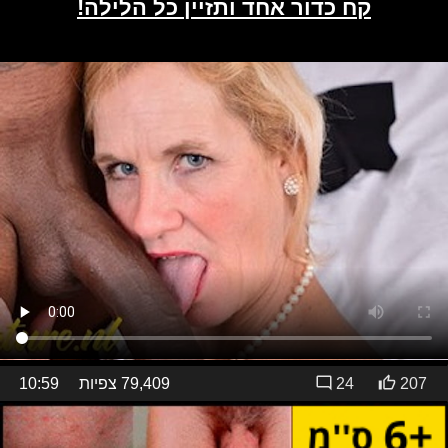
207
24
79,409 צפיות
10:59