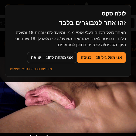
לולה סקס
זהו אתר למבוגרים בלבד
סקס ישראלי
סקס אבא ובת
סרטי גייז
סקס אמ
האתר כולל תכנים בעלי אופי מיני, ומיועד לבני ובנות 18 ומעלה
בלבד. בכניסה לאתר אתה/את מצהיר/ה כי מלאו לך 18 שנים וכי
לולה סקס
>
סקס מבוגרות
>
בריטית מבוגרת נשואה בוגדת בבעלה
הינך מסכים/ה לצפייה בתוכן למבוגרים.
עם זין שחור ענק
אני מעל גיל 18 – כניסה
אני מתחת ל־18 – יציאה
מדיניות פרטיות
·
תנאי שימוש