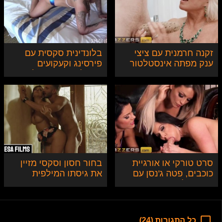
זקנה חרמנית עם ציצי
בלונדינית סקסית עם
ענק מפתה אינסטלטור
פירסינג וקעקועים
צעיר
מקבלת בתחת וגולדן
שאוור במלון
סרט טורקי או אורגיית
בחור חסון וסקסי מזיין
כוכבים, פטה ג'נסן עם
את גיסתו המילפית
קנדרה לאסט
הסקסית
כל התגובות (24)