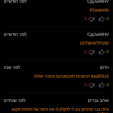
CpjJwWHV
לפני חודשיים
PGeibhhN
0
0
CpjJwWHV
לפני חודשיים
1GT9IH8TPG90
0
0
חרמן
לפני שנה
Itay85516 חרמניות לאינסטרגם מחכה יאללה
0
0
אוהב גברים
לפני שנתיים
איזה גבר מחרמן בא לי ללקלק לו את החור של התחת מקנא