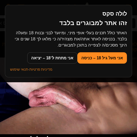
לולה סקס
זהו אתר למבוגרים בלבד
סקס ישראלי
שלישייה
סקס במשפחה
סקס אמ
האתר כולל תכנים בעלי אופי מיני, ומיועד לבני ובנות 18 ומעלה
בלבד. בכניסה לאתר אתה/את מצהיר/ה כי מלאו לך 18 שנים וכי
לולה סקס
>
סקס מבוגרות
>
"סטיות בחוות הסוסים" חלק 1- מנהלת
הינך מסכים/ה לצפייה בתוכן למבוגרים.
קשוחה והעובד
אני מעל גיל 18 – כניסה
אני מתחת ל־18 – יציאה
מדיניות פרטיות
·
תנאי שימוש