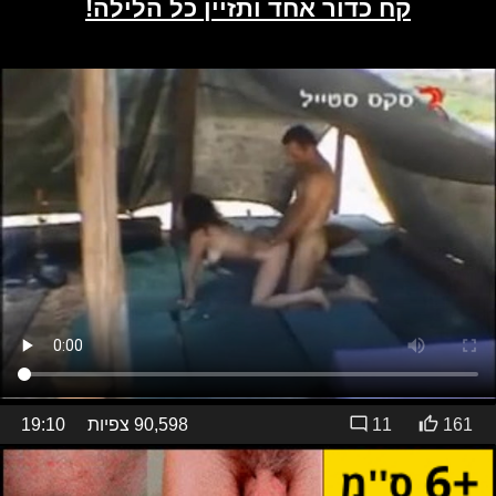
161
11
90,598 צפיות
19:10