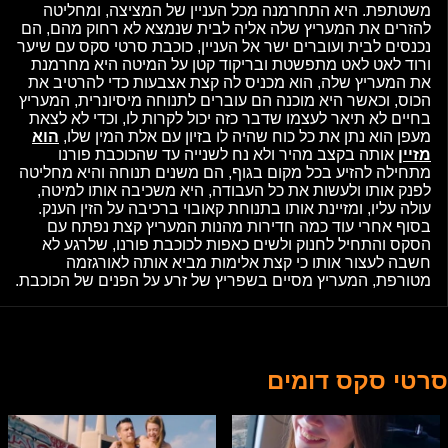
משטתפת. היא התחרמנה מכל העניין של המציצה, ומחליטה
להזרים את המעריץ שלה אליה לבית שנמצא לא רחוק מהם, הם
נכנסים לבית ועוברים ישר אל העניין, כוכבת סרטי סקס עם שיער
ורוד לאט לאט מתפשטת ובריקוד קטן על המיטה היא מחרמנת
את המעריץ שלה, הוא מכניס לה קצת אצבעות כדי להרטיב את
הכוס, וכאשר היא מוכנה הם עוברים לתנוחה מיסיונרית, המעריץ
בחיים לא תיאר לעצמו שדבר כזה יכול לקרות לו, וכדי לא לצאת
מעפן הוא נתן את כל כוח שהיה לו בזיון עם אלת המין שלו,
הוא
מזיין
אותה בקצב מהיר ולא נח לשנייה עד שהכוכבת פורנו
מתחילה להזיע בכל מקום בגוף, הם משנים תנוחה והיא מחליטה
לפנק אותו ולעשות את כל העבודה, היא משכיבה אותו למיטה,
עולה עליו, ומזיינת אותו בתנוחת קאובוי ברכיבה על הזין הענק.
בסוף אחרי עוד כמה חדירות מהנות המעריץ קצת נפתח עם
הסקס והתחיל לחנוק ולשים כאפות לכוכבת פורנו, שלרגע לא
חשבה לעצור אותו כי קצת אלימות מביא אותה לאורגזמה
מטורפת, המעריץ מסיים בשפריץ של זרע על הפנים של הכוכבת.
סרטי סקס דומים