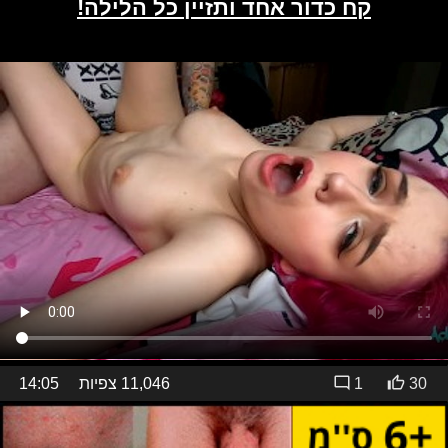
30
1
11,046 צפיות
14:05