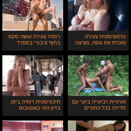
טרמפיסטית צעירה
רוסיה צעירה עושה סקס
מוכרת את גופה, מציצה
בחוף ציבורי בספרד
בציבור
אורגיית רביעייה ביער עם
תיכוניסטית רוסיה ביפן
חדירה בכל החורים
בזיון הזוי באוטובוס
ציבורי