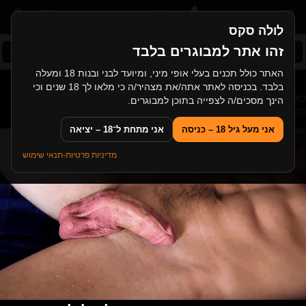
לולה סקס
זהו אתר למבוגרים בלבד
סקס ישראלי
סקס אחות ואח
בחורה משפריצה
האתר כולל תכנים בעלי אופי מיני, ומיועד לבני ובנות 18 ומעלה
בלבד. בכניסה לאתר אתה/את מצהיר/ה כי מלאו לך 18 שנים וכי
לולה סקס
>
סקס צעירות
>
כוכבת סרטי סקס רוסיה זורמת עם
הינך מסכים/ה לצפייה בתוכן למבוגרים.
מעריץ לסקס פרוע
אני מעל גיל 18 – כניסה
אני מתחת ל־18 – יציאה
מדיניות פרטיות
·
תנאי שימוש