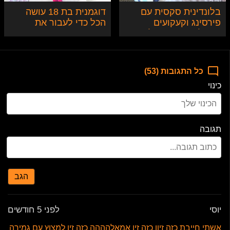
בלונדינית סקסית עם
דוגמנית בת 18 עושה
פירסינג וקעקועים
הכל כדי לעבור את
מקבלת בתחת וגולדן
האודישן
שאוור במלון
כל התגובות (53)
כינוי
תגובה
הגב
יוסי
לפני 5 חודשים
אשתי חייבת כזה זיון כזה זין אמאלהההה כזה זין למצוץ עם גמירה