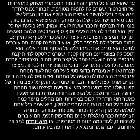
עד שהוא מגיע.כל הזמן הזה הבחור המסתורי משחק במהירויות
של הויברטור, שגורם לה להנאה מטורפת. הבחור נכנס לחדר
ניגש אליה ובלי לחשוב פעמיים הוא שולף את הזין הגדול שלו
ומכניס אותו ישר לפה של הצרפתיה, הוא מוציא את הויברטור,
בזמן הזה הצרפתייה כבר עושה לו גרון עמוק, היא בולעת את כל
הזין. הוא מוריד לה את הצעיף וסוף סוף המבטים שלהם נפגשים.
תוך כדי המציצה הצרפתיה עוצרת לרגע כדי לעטוף את הזין עם
החזה הגדול שלה לפרפר חלק, ואז עוד מציצה קטנה, הם עוברים
למיטה הוא מרים אחת מהרגליה על הכתף וחודר אליה, הוא
תופס לה בצוואר עם חניקה קטנה, שגורמת לסקס להיות קצת
אגרסיבי וככה הוא גם שומר על קצב הזיון מהיר. הצרפתיה יורדת
מהמיטה לרצפה נעמד על הברכיים ושוב יורדת לבחור. מציצה
קצרה ואז היא נעמדת בדוגי סטייל על המיטה לעוד תנוחה
אגרסיבית הוא שם לה כאפה על התחת, ואז תופס לה את הידיים
ומרים אותה קצת לאוויר, הבחור שומר כל הזמן על קצב מהיר של
הזיון ושולט בכל תנוע ובכל רגע. עוד פעם מציצה ושוב תנוחה
חדשה, הבחור נשכב על הגב והבחורה נעמדת בדוגי מעליו
כאשר הוא חודר לה לכוס במהירות. הם מחליפים עוד כמה
תנוחות על המיטה ואז הם עוברים לחלון, היא שמה רגל אחת
למלאה על אדן החלון והבחור שוב נותן עבודה, הבחורה
הצרפתיה כבר מגלגלת עיניים מהסיפוק המיני. הם עוברים
לשירותים, לעוד כמה תנוחות מטורפות. ואז
היא יורדת
למציצה
אחרונה, הגבר גומר וממלא לה את הפה בזרע חם.