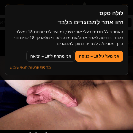
לולה סקס
זהו אתר למבוגרים בלבד
סקס ישראלי
ג'ינג'יות
סקס במשפחה
עיסוי א
האתר כולל תכנים בעלי אופי מיני, ומיועד לבני ובנות 18 ומעלה
בלבד. בכניסה לאתר אתה/את מצהיר/ה כי מלאו לך 18 שנים וכי
לולה סקס
>
סקס צעירות
>
צרפתיה עם ציצי ענק בסקס שליטה עם
הינך מסכים/ה לצפייה בתוכן למבוגרים.
בחור מסתורי
אני מעל גיל 18 – כניסה
אני מתחת ל־18 – יציאה
מדיניות פרטיות
·
תנאי שימוש