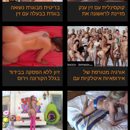
קוקסינלית עם זין ענק
בריטית מבוגרת נשואה
מזיינת לראשונה את
בוגדת בבעלה עם זין
שותפתה החרמנית
שחור ענק
אורגיה מטורפת של
זיון ללא הפסקה בבידוד
אירופאיות איטלקיות עם
בגלל הקורונה וירוס
בוקקה סקסי