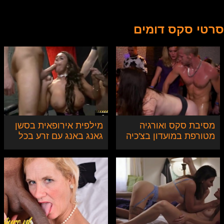
סרטי סקס דומים
מסיבת סקס ואורגיה
מילפית אירופאית בסשן
מטורפת במועדון בצ'כיה
גאנג באנג עם זרע בכל
החורים