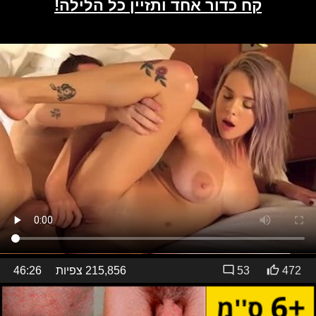
472
53
215,856 צפיות
46:26