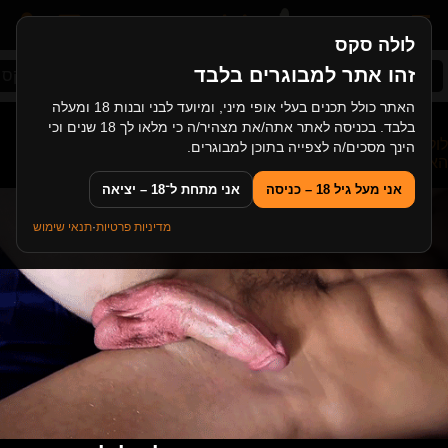
לולה סקס
זהו אתר למבוגרים בלבד
סקס ישראלי
סקס אמא ובן
עיסוי ארוטי
סקס א
האתר כולל תכנים בעלי אופי מיני, ומיועד לבני ובנות 18 ומעלה
בלבד. בכניסה לאתר אתה/את מצהיר/ה כי מלאו לך 18 שנים וכי
לולה סקס
>
סקס צעירות
>
רוסיה צעירה וסקסית בסקס לכבוד יום
הינך מסכים/ה לצפייה בתוכן למבוגרים.
האהבה
אני מעל גיל 18 – כניסה
אני מתחת ל־18 – יציאה
מדיניות פרטיות
·
תנאי שימוש