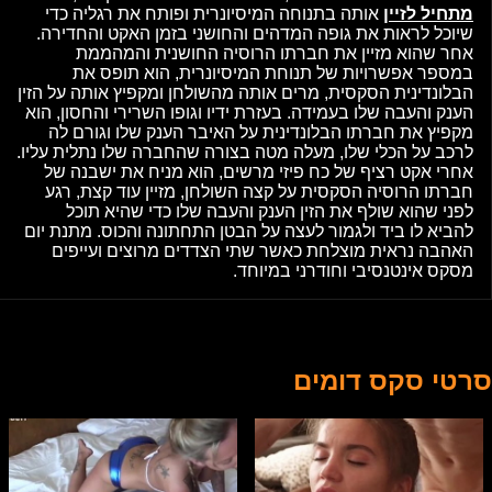
מתחיל לזיין
אותה בתנוחה המיסיונרית ופותח את רגליה כדי
שיוכל לראות את גופה המדהים והחושני בזמן האקט והחדירה.
אחר שהוא מזיין את חברתו הרוסיה החושנית והמהממת
במספר אפשרויות של תנוחת המיסיונרית, הוא תופס את
הבלונדינית הסקסית, מרים אותה מהשולחן ומקפיץ אותה על הזין
הענק והעבה שלו בעמידה. בעזרת ידיו וגופו השרירי והחסון, הוא
מקפיץ את חברתו הבלונדינית על האיבר הענק שלו וגורם לה
לרכב על הכלי שלו, מעלה מטה בצורה שהחברה שלו נתלית עליו.
אחרי אקט רציף של כח פיזי מרשים, הוא מניח את ישבנה של
חברתו הרוסיה הסקסית על קצה השולחן, מזיין עוד קצת, רגע
לפני שהוא שולף את הזין הענק והעבה שלו כדי שהיא תוכל
להביא לו ביד ולגמור לעצה על הבטן התחתונה והכוס. מתנת יום
האהבה נראית מוצלחת כאשר שתי הצדדים מרוצים ועייפים
מסקס אינטנסיבי וחודרני במיוחד.
סרטי סקס דומים