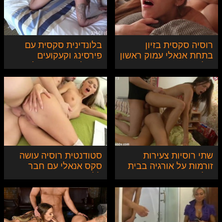
רוסיה סקסית בזיון
בלונדינית סקסית עם
בתחת אנאלי עמוק ראשון
פירסינג וקעקועים
שלה
מקבלת בתחת וגולדן
שאוור במלון
שתי רוסיות צעירות
סטודנטית רוסיה עושה
זורמות על אורגיה בבית
סקס אנאלי עם חבר
של הידיד
ללימודים