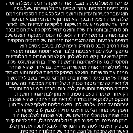
פרי שהוא אוכל ממנה, מגביר את החשק והחרמנות אצל הרוסיה
הבלונדינית הסקסית. אחרי שסיים את כל הפירות שעל גופה,
הוא עובר לנשיקות עדינות וחושניות על כל גופה הסקסי והמהמם
של הרוסיה הצעירה ובכך הוא מחרמן אותה ומחמם אותה עוד
יותר, עד שהוא מגיע עם הנשיקות והליקוקים העדינים שלו, לאזור
הכוס הרטוב והמגורה שלה והוא מתחיל ללקק לה את הכוס ובכך
שובה אותה. בהמשך לירידה ולאכילת הכוס המפנקת, הוא משלב
דחיפת אצבעות, מה שמגביר את הגניחות של הרוסיה הסקסית
ואת הרטיבות בכוס החלק והיפה שלה. בשלב מסוים הוא
מתפקד עליה עם האצבעות בלבד, והיא רוטטת וגונחת מהנאה
בזמן שהיא עדיין קשורה לשולחן. רק לאחר שהרוסיה הבלונדינית
הסקסית, מגיעה לאורגזמה הראשונה שלה, בן הזוג השולט שלה,
מחליט לשחרר אותה מהקשירה בידיים. גם אחרי שהוא שחרר
ממנה את הקשירות, הוא לא מפסיק להראות שליטה והוא מעמיד
אותה על ארבע על השולחן בתנוחת דוגי סטייל, בשביל להמשיך
ולהראות לה עוד מספר טכניקות של דחיפת אצבעות, מה שגורם
לרוסיה הסקסית והחושנית, לרטיבות וחרמנות מוגברת וחוזרת.
רק אחרי שגמרה פעם נוספת, הוא נותן לבת זוגתו החושנית
והסקסית, לפנק אותו בחזרה לקראת יום האהבה. שהיא שוכבת
עירומה על הבטן על השולחן, היא מחליטה לשלוף לאט את הזין
הענק שלו מתוך הג'ינס והיא מתחילה למצוץ לו בתשוקתיות
ובחושניות את הכלי המרשים שלו, ולא שוכחת לשלב את היד
בזמן המציצה. רק כאשר הזין הגדול והעבה שלו, הפך להיות קשה
מספיק, היא מחליטה שזה הזמן שלה לקבל לתוכה את הזין שלו.
כאשר היא שוכבת על הגב, החבר של הבלונדה הסקסית,