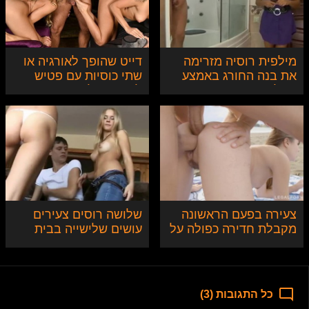
מילפית רוסיה מזרימה
דייט שהופך לאורגיה או
את בנה החורג באמצע
שתי כוסיות עם פטיש
מקלחת
לכפות רגליים
צעירה בפעם הראשונה
שלושה רוסים צעירים
מקבלת חדירה כפולה על
עושים שלישייה בבית
החוף
בפעם הראשונה
כל התגובות (3)