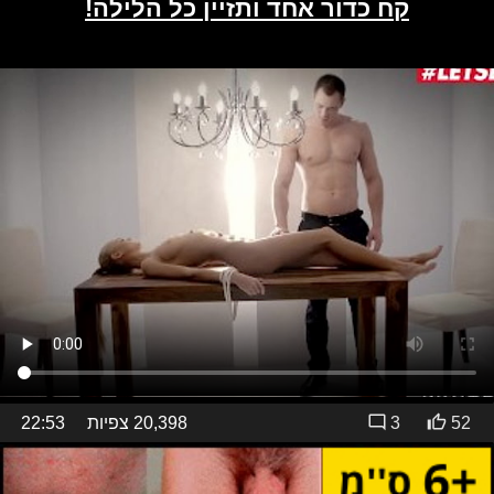
52
3
20,398 צפיות
22:53