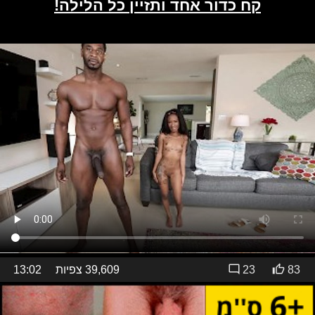
83
23
39,609 צפיות
13:02