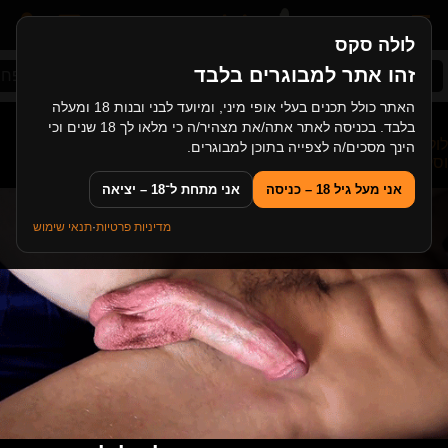
לולה סקס
זהו אתר למבוגרים בלבד
סקס ישראלי
תחת ענק
רוסיות
סקס במשפחה
האתר כולל תכנים בעלי אופי מיני, ומיועד לבני ובנות 18 ומעלה
בלבד. בכניסה לאתר אתה/את מצהיר/ה כי מלאו לך 18 שנים וכי
לולה סקס
>
סקס שחורות
>
גבר שחור וחסון מזיין שחורה קטנה
הינך מסכים/ה לצפייה בתוכן למבוגרים.
וסקסית
אני מעל גיל 18 – כניסה
אני מתחת ל־18 – יציאה
מדיניות פרטיות
·
תנאי שימוש