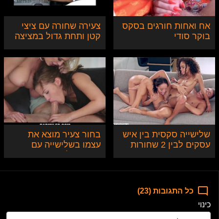
אח ואחות חורגים בסקס
צעירה שחורה עם ציצי
בוקר סודי
קטן ותחת גדול במציצה
מפנקת בזמן נסיעה
שלישייה סקסית בין איש
בחור צעיר מוצא את
עסקים לבין 2 שחורות
עצמו בשלישייה עם
סקסיות
חברה שלו ואמה החורגת
כל התגובות (23)
כינוי