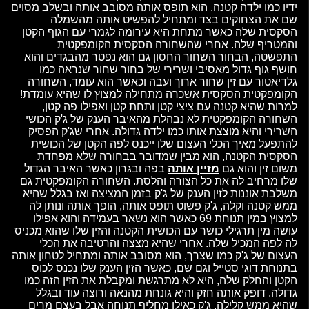
ידיו כמו ילדה קטנה. הוא תופס אותה מסובב אותה ובשלב מסוים
שם את הצחוקים בצד ומתחיל להפשיט אותה מהשמלה
הסקסית שלה כאשר מתחת היא עירומה לגמרי עם הגוף הקטן
והמטריף שלה. אחרי שהשחורה הסקסית הקומפקטית
התפשטה, הבחור השחור החסון גם הוא נפטר מהבגדים והוא
חושף גוף גדול מאסיבי ושרירי של בחור שחור שנראה כמו
גלדיאטור עם זין שחור ארוך ועבה וכאשר הוא עומד, השחורה
הקומפקטית הסקסית אשכרה מתחילה למצוץ לו שהיא עומדת!
למרות שהיא קטנה עם ציצי קטן ותחת קטן ואפילו פה קטן,
השחורה הקומפקטית לא נבהלת מהאיבר הענק של ג'ק הכושי
השרירי והיא מוצצת אותו כמו ילדה גדולה. אחרי שג'ק הפסיק
להתפעל מאיך הכלי העצום שלו ייכנס לפה הקטן של הכושית
הסקסית הקטנה, הוא מבין שמדובר בבחורה שלא מפחדת
משום זין והוא גם
מזיין אותה
בפה ובגרון כאשר האיבר הגדול
שלו מרחיב לה את כל הצורה והלסת. השחורה הקומפקטית גם
משלבת אוננות לזין הענק של ג'ק בזמן המציצה ואז בגלל שהיא
ממש קטנה וקלה, ג'ק פשוט תופס אותה, הופך אותה ונותן לה
למצוץ במין תנוחת 69 כאשר הוא נשאר בעמידה והוא אפילו
עושה מין תרגילי כושר עם הכושית הקטנה והזין שלו שהוא מכניס
לה לפה המכיל שלה. אחרי שהיא מצצה והרטיבה את הכלי
העצום של ג'ק כמו שצרך, הוא מסובב אותה ומתחיל לטחון אותה
בתנוחת דוגי סטייל וגם שם, כאשר הזין הענק שלו נכנס לכוס
הקטן והחלק שלה, היא לא מתרגשת ומקבלת את הזין הזה כמו
גדולה. דופק אותה חזק והיא גונחת מהנאה ורוצה עוד ובגלל
שהיא ממש קלילה, ג'ק כאילו מחליף תנוחה אבל בעצם מרים