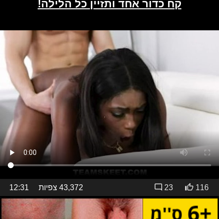
116
23
43,372 צפיות
12:31