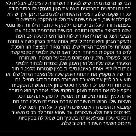
הביישן מרוצה ממה שיש לצעירה השחורה להציע לו...אבל זה לא
בחינם והכושית החרמנית רוצה את
הזין הענק
שלו בתור תודה
על ההשקעה שלה. הצעירה השחורה לא מבזבזת זמן ואיך שהיא
מקבלת אישור, היא מפשיטה את הלטיני הסקסי, מתפשטת
בעצמה ויורדת על הברכיים כדי לפנק את חבר הילדות השרמנטי
שלה במציצה עמוקה ורטובה. הכושית החרמנית הקטנה עם
הציצי הענק מראה לו את היכולות המדהימות שלה עם הפה
ובעיקר הגרון והיא נותנת לו לזיין אותה עמוק בגרון כשהיא נותנת
קונטרות על האיבר הגדול שלו. מהר מאוד המציצה הזו הופכת
לרטובה וסקסית במיוחד והכלי העצום של הלטיני הסקסי קשה
ומוכן לפעולה. הלטיני המסוקס נשכב על המיטה, השחורה
הצעירה עולה עליו ועל הזין הענק שלו, נצמדת לבחור הלטיני
ונותנת לו לזיין אותה באינטנסיביות במין קונטרות מלמטה תוך
כדי שהוא מקפיץ את התחת הענק שלה על האיבר הגדול שלו ואז
הוא עובר לזיין את הצעירה השחורה בתנוחת דוגי סטייל. גם
בתנוחת דוגי סטייל, הלטיני הסקסי טוחן את הכושית הסקסית
ומקפיץ לה את התחת הענק והסקסי שלה. אחר כך הוא מסובב
אותה למין תנוחת מיסיונרית וממשיך לדפוק אותה עם הכלי
העצום שלו. הכושית השובבה עוברת אחרי זה מעליו בתנוחת
קאובואית הפוכה והיא ממשיכה לקפץ לו על הזין הענק שלו
באינטנסיביות וללא מעצורים, עד שהוא גומר לה בכוס השעיר
והסקסי שלה וממלא אותה בשפיך חם שנוזל לה בסקסיות
מהכוס השעיר השחור והרטוב שלה.