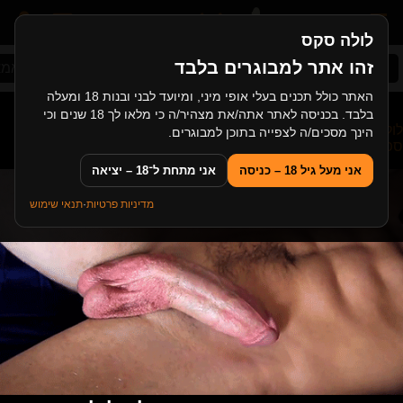
לולה סקס
זהו אתר למבוגרים בלבד
סקס ישראלי
אודישן
סקס אבא ובת
סקס אמא 
האתר כולל תכנים בעלי אופי מיני, ומיועד לבני ובנות 18 ומעלה
בלבד. בכניסה לאתר אתה/את מצהיר/ה כי מלאו לך 18 שנים וכי
לולה סקס
>
סקס שחורות
>
צעירה שחורה סקסית בזיון סוער עם
הינך מסכים/ה לצפייה בתוכן למבוגרים.
ספורטאי לטיני
אני מעל גיל 18 – כניסה
אני מתחת ל־18 – יציאה
מדיניות פרטיות
·
תנאי שימוש