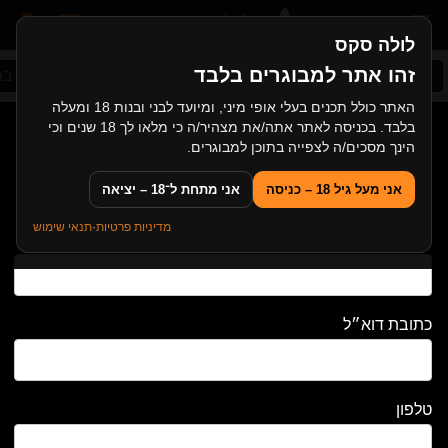
לולה סקס
זהו אתר למבוגרים בלבד
סקס ישראלי
סקס אמא ובן
סרטי גייז
סקס ב
האתר כולל תכנים בעלי אופי מיני, ומיועד לבני ובנות 18 ומעלה
בלבד. בכניסה לאתר אתה/את מצהיר/ה כי מלאו לך 18 שנים וכי
צור קשר
הינך מסכים/ה לצפייה בתוכן למבוגרים.
ליצירת קשר בכל נושא אנא מלא את הפרטים שלך.
אני מעל גיל 18 – כניסה
אני מתחת ל־18 – יציאה
מדיניות פרטיות
·
תנאי שימוש
שם מלא
כתובת דוא״ל
טלפון