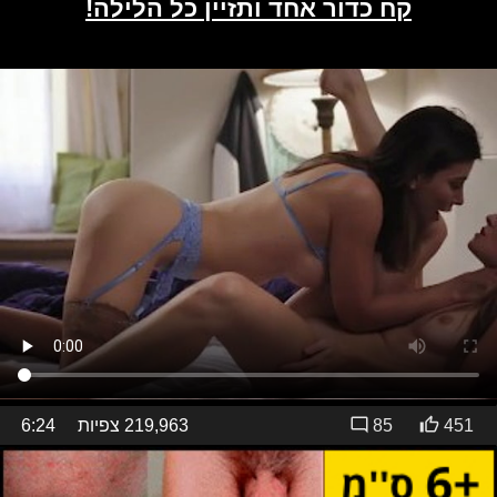
451
85
219,963 צפיות
6:24