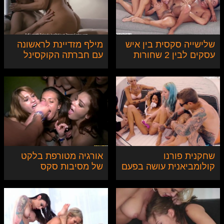
שלישייה סקסית בין איש
מילף מזדיינת לראשונה
עסקים לבין 2 שחורות
עם חברתה הקוקסינל
סקסיות
שחקנית פורנו
אורגיה מטורפת בלקט
קולומביאנית עושה בפעם
של מסיבות סקס
הראשונה אורגיית בדסמ