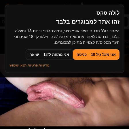
לולה סקס
זהו אתר למבוגרים בלבד
סקס ישראלי
ג'ינג'יות
לסביות מבוגרות
סקס ב
האתר כולל תכנים בעלי אופי מיני, ומיועד לבני ובנות 18 ומעלה
בלבד. בכניסה לאתר אתה/את מצהיר/ה כי מלאו לך 18 שנים וכי
לולה סקס
>
קוקסינל
>
קוקסינלית עם זין ענק מזיינת לראשונה את
הינך מסכים/ה לצפייה בתוכן למבוגרים.
שותפתה החרמנית
אני מעל גיל 18 – כניסה
אני מתחת ל־18 – יציאה
מדיניות פרטיות
·
תנאי שימוש