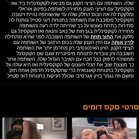
שלה. השותפה עם הציצי הקטן גם מביאה לקוקסינלית ביד ואז
הקוקסינל עם הציצי הענק מחזירה לשותפה בפינוק אוראלי
ומלקקת לה את הכוס החלק שלה עד שהשותפה נהיית רטובה.
הקוקסינל מסובבת את השותפה בתנוחת דוגי סטייל ונותנת לה
סתירות בתחת כעונש על כך שהייתה ילדה רעה והשותפה
מחזירה לקוקסינלית בגניחות של כאב והנאה ואז הקוקסינל גם
מלקק את
החור תחת
של השותפה השובבה לפני שהיא מתחילה
לזיין אותה
עם הזין הענק שלה בכוס הרטוב של השותפה עם
הציצי הקטן. הזיון האינטנסיבי רק מחרמן יותר את השותפה
השובבה והן עוברות לתנוחת מיסיונרית שגם שם הקוקסינל
ממשיכה לדפוק בכל הכח עם האיבר הגדול שלה. השותפה אחר
כך מוצצת שוב את הכלי העצום של הקוקסינלית ואז היא עולה על
הקוקסינל בתנוחת קאובואית כדי שהקוקסינל תדפוק אותה חזק
ומשם וזה נגמר בזיון אגרסיבי שכולל חניקות בתנוחת דוגי סטייל.
סרטי סקס דומים