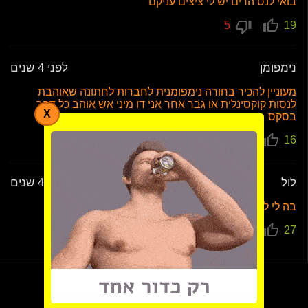
בואי לנס הרים יש לי ציצים עניקם
5
19
נימפומן
לפני 4 שנים
מעוניין להכיר בחורה נימפומנית לחברות לחתונה שאוהבת
לנסות קוקסינלית או גבר אחר אני דו מיני אש אוהב כל דבר
X
בסקס
4
16
לול
לפני 4 שנים
בה לי ללקק חור תחת
16
27