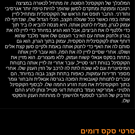
המלוכלך של הקוקסינל הסוטה. זה מתחיל לכאורה במציצה
רטובה ומפנקת ומתקדם לסשן שהופך להיות טיפה יותר אגרסיבי
וחודרני. החבר תופס את הראש של הקוקסינלית ומתחיל לזיין
אותה בפה כאשר ככל שעולה הקצב, הכלי הגדול שלו, שנדחף לה
עמוק לגרון, מצליח לחנוק אותה. היא מנסה להביא לו ביד תוך
כדי וללטף לו את הביצים, אבל הוא הגיע במיוחד כדי לזיין לה את
בגרון ולחנוק אותה עם האיבר העצום שלו אשר מלבד שהוא
דוחף אותו לקוקסינלית הסקסית, עמוק בתוך הגרון, הוא גם
סותם לה את האף כדי לחנוק אותה באמת ולקיים סשן קצת אלים
ושולט. אחרי שסיים לזיין לה את הפה, הוא עובר לזיין אותה
בתחת בסקס אנאלי קשוח ועמוק, ללא מעצורים. הוא מזיין את
הקוקסינל בנוחת דוגי סטייל, עובר אחרי זה לזיין אותה בתנוחת
המיסיונרית וגם לא שוכח לתת לה לרכב על הזין הענק שלו. אחרי
מספר חדירות עמוקות, כאפות בתחת וקצב גבוה במיוחד, הם
עוברים לתנוחת קאובואית הפוכה בגרסה אנאלית והבחור גומר
בתוך הקוקסינלית את מנת הזרע החמה שלו. לבסוף הקוקסינל
הלטיני - אמריקאי נעמד בתנוחת דוגי סטייל ונותן לזרע החם
והדביק של החבר לטפטף ולהישפך לו מהתחת הענק והסקסי
שלו.
סרטי סקס דומים