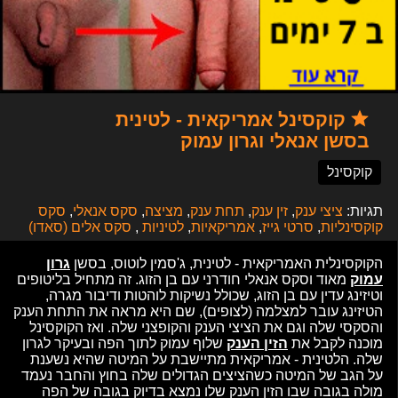
קוקסינל אמריקאית - לטינית
בסשן אנאלי וגרון עמוק
קוקסינל
תגיות:
ציצי ענק
,
זין ענק
,
תחת ענק
,
מציצה
,
סקס אנאלי
,
סקס
קוקסינליות
,
סרטי גייז
,
אמריקאיות
,
לטיניות
,
סקס אלים (סאדו)
הקוקסינלית האמריקאית - לטינית, ג'סמין לוטוס, בסשן
גרון
עמוק
מאוד וסקס אנאלי חודרני עם בן הזוג. זה מתחיל בליטופים
וטיזינג עדין עם בן הזוג, שכולל נשיקות לוהטות ודיבור מגרה,
הטיזינג עובר למצלמה (לצופים), שם היא מראה את התחת הענק
והסקסי שלה וגם את הציצי הענק והקופצני שלה. ואז הקוקסינל
מוכנה לקבל את
הזין הענק
שלוף עמוק לתוך הפה ובעיקר לגרון
שלה. הלטינית - אמריקאית מתיישבת על המיטה שהיא נשענת
על הגב של המיטה כשהציצים הגדולים שלה בחוץ והחבר נעמד
מולה בגובה שבו הזין הענק שלו נמצא בדיוק בגובה של הפה