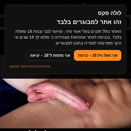
לולה סקס
זהו אתר למבוגרים בלבד
סקס ישראלי
ליקוקי כוס
בחורה משפריצה
לסב
האתר כולל תכנים בעלי אופי מיני, ומיועד לבני ובנות 18 ומעלה
בלבד. בכניסה לאתר אתה/את מצהיר/ה כי מלאו לך 18 שנים וכי
לולה סקס
>
קוקסינל
>
קוקסינל אמריקאית - לטינית בסשן אנאלי וגרון
הינך מסכים/ה לצפייה בתוכן למבוגרים.
עמוק
אני מעל גיל 18 – כניסה
אני מתחת ל־18 – יציאה
מדיניות פרטיות
·
תנאי שימוש