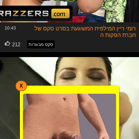
רומי ריין המילפית המשוגעת בסרט סקס של
10:43
חברת הפקות ה
סקס מבוגרות
212
X