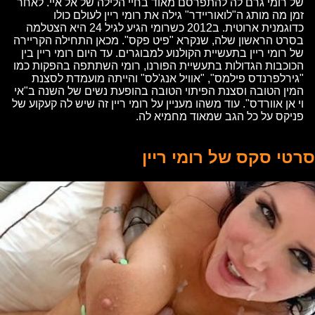
של רומי גרם לה להתפרסם מאוד בחיי הלילה של אל איי. לאחר
זמן מה מותג ה"לואוריידר" גילה את רומי ריין לעולם כולו
כדוגמנית ארוטית. ב2012 כשרומי הגיע לגיל 24 היא הצטלמה
בסרט הראשון שלה, שנקרא "פיט פקס". מכאן התחילה הקריירה
של רומי ריין בתעשיית הקולנוע למבוגרים. עד היום רומי ריין בין
הכוכבות הגדולות בתעשיית הפורנו, רומי השתתפה בהפקות כמו
"גירלפרנדס פילמס", "אוויל אנג'לס" והייתה מועמדת לסצנת
המין הטובה וסצנת הפיתוי הטובה בהופעת נשים של השנה ב"אי
וי אן אוורדס". עוד משהו מעניין על רומי ריין זה שיש לה קעקוע של
פניקס על כל הגב שמאוד מחמיא לה.
סרטי סקס של רומי ריין