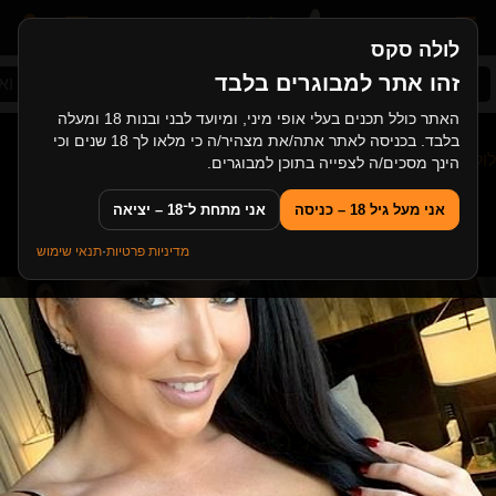
לולה סקס
זהו אתר למבוגרים בלבד
סקס ישראלי
ציצי קטן
שלישייה
סקס אחות וא
האתר כולל תכנים בעלי אופי מיני, ומיועד לבני ובנות 18 ומעלה
בלבד. בכניסה לאתר אתה/את מצהיר/ה כי מלאו לך 18 שנים וכי
לולה סקס
>
שחקניות פורנו
>
רומי ריין
הינך מסכים/ה לצפייה בתוכן למבוגרים.
אני מעל גיל 18 – כניסה
אני מתחת ל־18 – יציאה
רומי ריין - Romi Rain
מדיניות פרטיות
·
תנאי שימוש