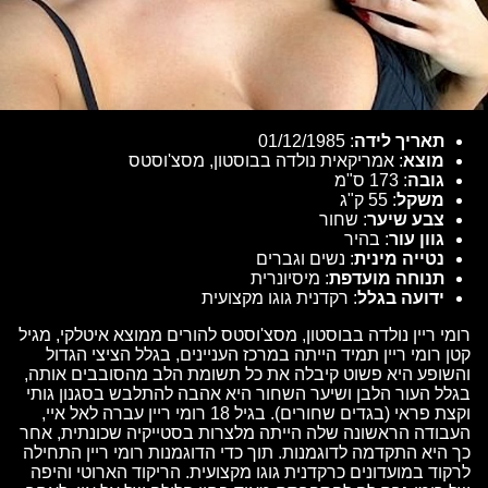
תאריך לידה
: 01/12/1985
מוצא
: אמריקאית נולדה בבוסטון, מסצ'וסטס
גובה
: 173 ס"מ
משקל
: 55 ק"ג
צבע שיער
: שחור
גוון עור
: בהיר
נטייה מינית
: נשים וגברים
תנוחה מועדפת
: מיסיונרית
ידועה בגלל
: רקדנית גוגו מקצועית
רומי ריין נולדה בבוסטון, מסצ'וסטס להורים ממוצא איטלקי, מגיל
קטן רומי ריין תמיד הייתה במרכז העניינים, בגלל הציצי הגדול
והשופע היא פשוט קיבלה את כל תשומת הלב מהסובבים אותה,
בגלל העור הלבן ושיער השחור היא אהבה להתלבש בסגנון גותי
וקצת פראי (בגדים שחורים). בגיל 18 רומי ריין עברה לאל איי,
העבודה הראשונה שלה הייתה מלצרות בסטייקיה שכונתית, אחר
כך היא התקדמה לדוגמנות. תוך כדי הדוגמנות רומי ריין התחילה
לרקוד במועדונים כרקדנית גוגו מקצועית. הריקוד הארוטי והיפה