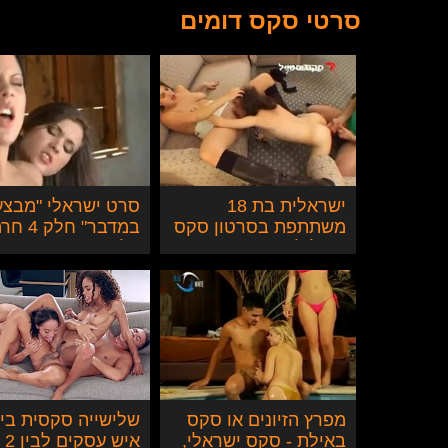
סרטי סקס דומים
ישראלית בת 18
סרט ישראלי "מבצע
משתתפת בסרטון סקס
במדבר" חלק 4
כחול לבן עם שתי
על שתיים
שחקני פורנו ישראלים
מפרץ הזיונים או סקס
שלישייה סקסית בין
באילת - סקס ישראלי,
איש עסקים לבין 2