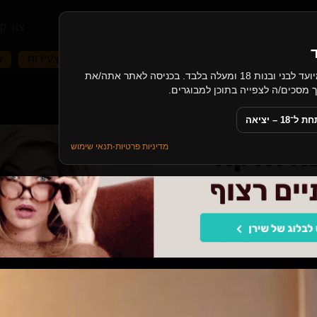
עמוד הבית
קטגוריות
מאמרים
צור ק
 ארוטי
סקס במשפחה
בלונדיניות
לסביות צעירות
ז
האתר כולל תכנים בעלי אופי מיני, ומיועד לבני ובנות 18 ומעלה בלבד. בכניסה לאתר אתה/את
 ישראלים - משולש קטלני
18 – יציאה
מדיניות פרטיות
·
תנאי שימוש