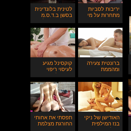
יריבות לסביות
לטינית בלונדינית
מתחרות על מי
בסשן ב.ד.ס.מ
תגמור ראשונה
באורגזמה של
בזיון כועס וקשוח
חייה
ברונטית צעירה
קוקסינל מגיע
ומהממת
לעיסוי ריפוי
משדרגת עיסוי
והופך לעיסוי
לזיון
ארוטי
האודישן של ניקי
תפסתי את אחותי
בנז המילפית
החורגת מצלמת
הבלונדינית
את עצמה מאוננת