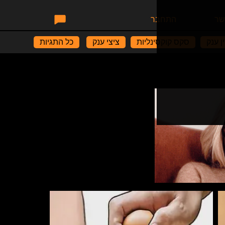
שר
התחבר
ין ענק
סקס קוקסינליות
ציצי ענק
כל התגיות