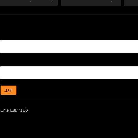
של הידיד
לכפות רגליים
הגב
לפני שבועיים