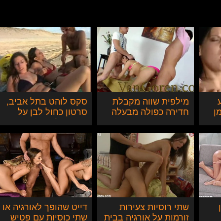
מילפית שווה מקבלת
סקס לוהט בתל אביב,
 חרמן
חדירה כפולה מבעלה
סרטון כחול לבן על
ובחור צעיר
בחור תל אביבי
שמזרים שתי כוסיות
בחוף
שתי רוסיות צעירות
דייט שהופך לאורגיה או
זורמות על אורגיה בבית
שתי כוסיות עם פטיש