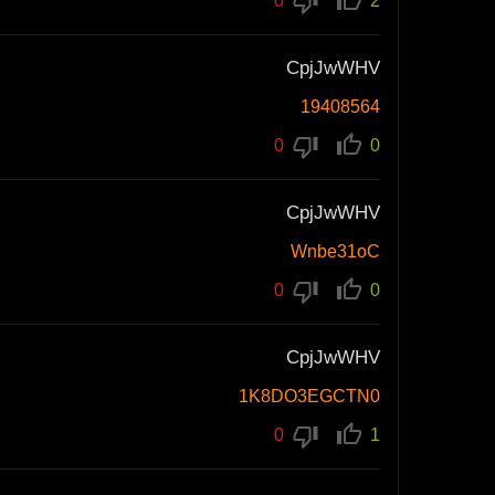
0
2
CpjJwWHV
19408564
0
0
CpjJwWHV
Wnbe31oC
0
0
CpjJwWHV
1K8DO3EGCTN0
0
1