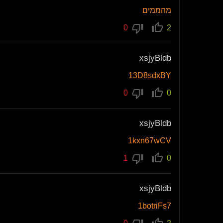
מהממים
0
2
xsjyBldb
13D8sdxBY
0
0
xsjyBldb
1kxn67wCV
1
0
xsjyBldb
1botriFs7