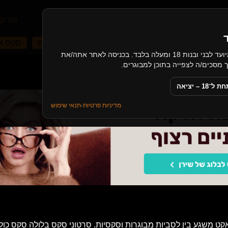
עמוד הבית
קטגוריות
מאמרים
צור ק
 במשפחה
לסביות צעירות
בלונדיניות
עונש
סקס אל
האתר כולל תכנים בעלי אופי מיני, ומיועד לבני ובנות 18 ומעלה בלבד. בכניסה לאתר אתה/את
18 – יציאה
מדיניות פרטיות
·
תנאי שימוש
ט משגע בין לסביות מבוגרות וסקסיות. סרטוני סקס בלולה סקס כול