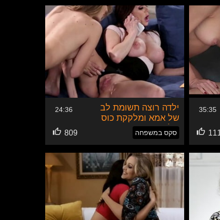
ילדה רוצה תשומת לב
24:36
35:35
של אמא ומלקקת כוס
של אמא
11
סקס במשפחה
809