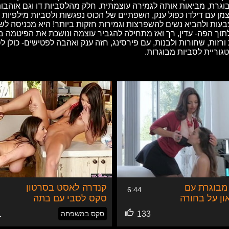
וגרת, מביאות אותה לגמירה עוצמתית. חלק מהלסביות דו וגם אוהבות
צמן עם דילדו כפול ענק, השפתיים של הכוס נפגשות ולסביות מילפיות
בעות ולהביא נשים להשפרצות וגמירות חזקות ביותר! היא מכניסה לשו
תוך הפה- עדין, רך ואז מתחילה להגביר עוצמה ונושכת את הפיטמה ב
ורזות, שחורות ולבנות, עם פירסינג, חזה ענק ואהבה לפטישים- כול
גוריית לסביות מבוגרות.
מבוגרת עם
קנדרה לאסט בסרטון
6:44
ן על בחורה
סקס לסבי עם בתה
החורגת
133
סקס במשפחה
1