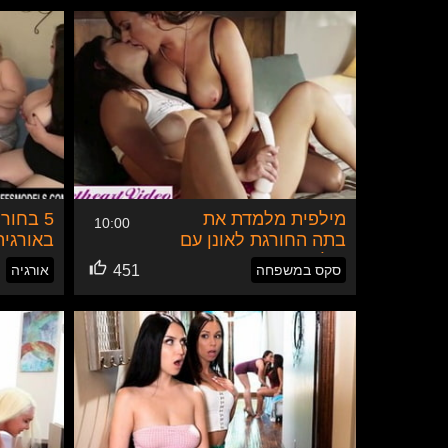
מילפית מלמדת את
5 בחור
10:00
בתה החורגת לאונן עם
באורגיה
דילדו בפעם הראשונה
סקס במשפחה
451
אורגיה
צ׳אט חי