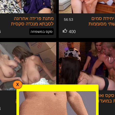
✕
יחידת סמים
מתנת פרידה אחרונה
56:53
שתי מסוממות
לסבתא מנכדה סקסית
שעברו על
400
סקס במשפחה
6
קבלו ענישת
נק
X
קס ואורגיה
בעלת הבית חולבת
39:03
במועדון
מובילה עם ציצי ענק
750
לסביות
4