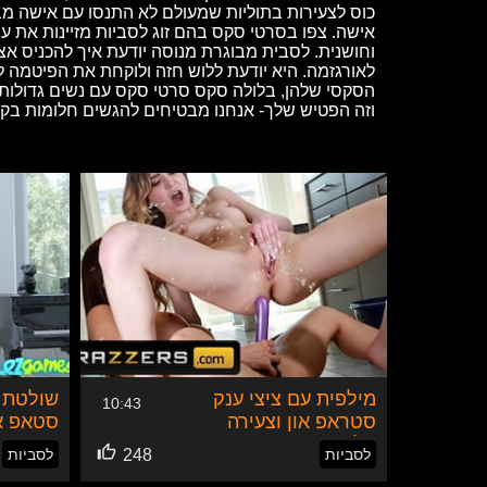
כוס לצעירות בתוליות שמעולם לא התנסו עם אישה מב
אישה. צפו בסרטי סקס בהם זוג לסביות מזיינות את ע
וחושנית. לסבית מבוגרת מנוסה יודעת איך להכניס אצ
לאורגזמה. היא יודעת ללוש חזה ולוקחת את הפיטמה ל
הסקסי שלהן, בלולה סקס סרטי סקס עם נשים גדולות 
וזה הפטיש שלך- אנחנו מבטיחים להגשים חלומות בקט
מילפית עם ציצי ענק
שולטת 
10:43
סטראפ און וצעירה
סטאפ או
בלונדינית
צעירה
לסביות
248
לסביות