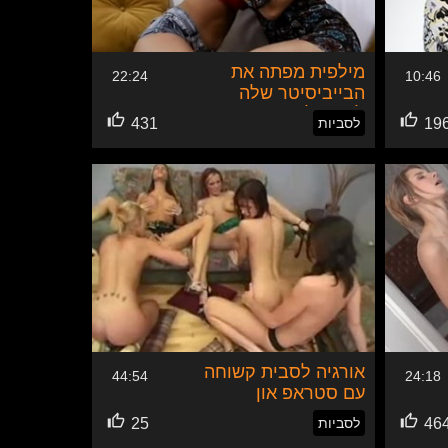
מילפית מפתה את
22:24
10:46
הבייביסיטר שלה
לסקס לסביות
19
לסביות
431
אורגיה לסבית קשוחה
44:54
24:18
עם סטראפ און
46
לסביות
25