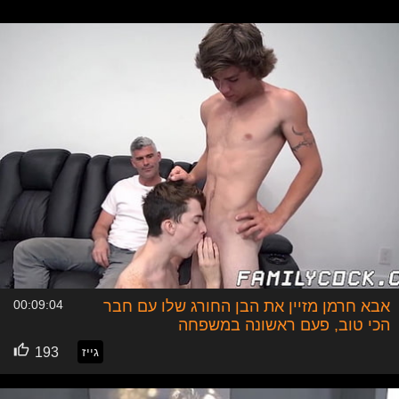
שמגיע עמוק עד הגרון והשפרצות זרע על הפנים, או ההומו הזקן
שדופק ילד לטיני שחום בתחת ומתענג על סקס גייז במיטבו,
מסיבת גייז שעושה בחור מבוגר בסאונה הציבורית ומזיין את
הבחור הצעיר אנאלי ואז גומר לו בתחת, דמיינו לכם הומוים
חתיכים שריריים עם זין גדול הנואשים לשים את הידיים שלהם על
הטוסיק שעיר וגברי ואחר כך לתפוס את הזיקפה הענקית של
ההומו השני ולהכניס אותה לפה ולמצוץ עד שלא אגמור. הזכרים
הגייז אלו שמכירים את כל מסיבות הגייז הטובות ביותר מכיוון
שכל מה שהם חושקים בו זה לזיין חזק ועמוק שוב ושוב הם
אוהבים סקס אגרסיבי עם עוד גייז מהסצנה, פינסטינג של חיילי
מרינס חמושים שמתפרעים באורגית הגייז בתוך הבונקר הצבאי,
שלושה כושים בשלישיית גייז עוצמתית כאשר אחד מהם ההומו
הצעיר מקבל גמירות על כל הגוף משני הגייז הנוספים, אז אם
אתה רוצה להצטרף אליהם לכל האורגזמות החזקות כנס ללולה
ותהנה ממגוון עשיר של פורנו גייז.
אבא חרמן מזיין את הבן החורג שלו עם חבר
00:09:04
הכי טוב, פעם ראשונה במשפחה
גייז
193