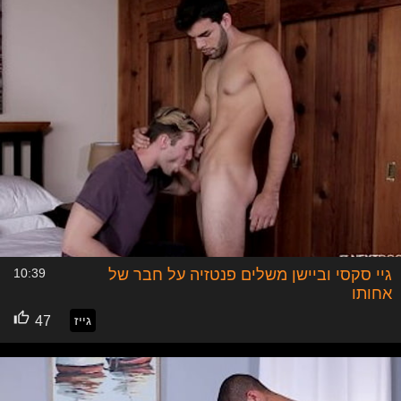
גיי סקסי וביישן משלים פנטזיה על חבר של
10:39
אחותו
גייז
47