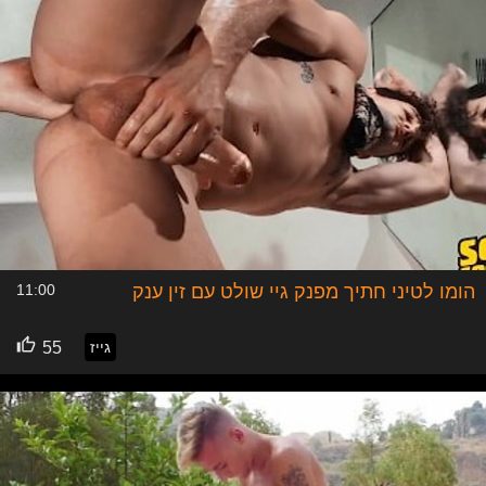
הומו לטיני חתיך מפנק גיי שולט עם זין ענק
11:00
גייז
55