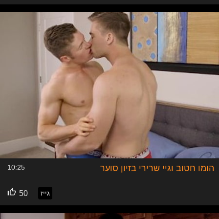
הומו חטוב וגיי שרירי בזיון סוער
10:25
גייז
50