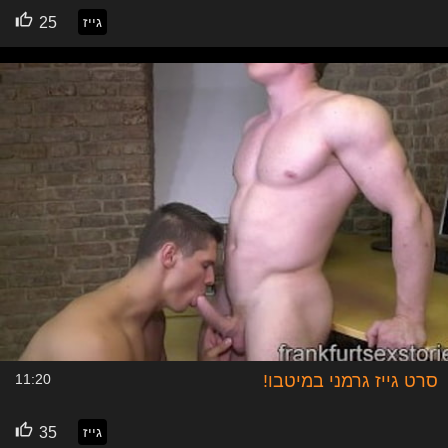
גייז
25
סרט גייז גרמני במיטבו!
11:20
גייז
35