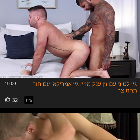
גיי לטיני עם זין ענק מזיין גיי אמריקאי עם חור
10:00
תחת צר
גייז
32