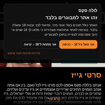
לולה סקס
זהו אתר למבוגרים בלבד
סקס ישראלי
סרטי גייז
סקס אמא ובן
סקס ב
האתר כולל תכנים בעלי אופי מיני, ומיועד לבני ובנות 18 ומעלה
בלבד. בכניסה לאתר אתה/את מצהיר/ה כי מלאו לך 18 שנים וכי
לולה סקס
>
תגיות
>
סרטי גייז
הינך מסכים/ה לצפייה בתוכן למבוגרים.
אני מעל גיל 18 – כניסה
אני מתחת ל־18 – יציאה
מדיניות פרטיות
·
תנאי שימוש
סרטי גייז
אנחנו בלולה סקס אספנו לכם פורנו גייז לכל טעם, בין אם אתה
אוהב הומוים חתיכים שריריים ועוצמתיים או גייז עדינים ועליזים,
שחורים או לבנים, הומוים דוברי שפות זרות או אולי ישראלים, גייז
קשוחים או גייז עדינים, כאן תמצאו את מה שיעמיד לכם את הזין.
קרא עוד...
סרטי סקס הומוסקסואלים מפורסמים עם גייז שמוצצים זין