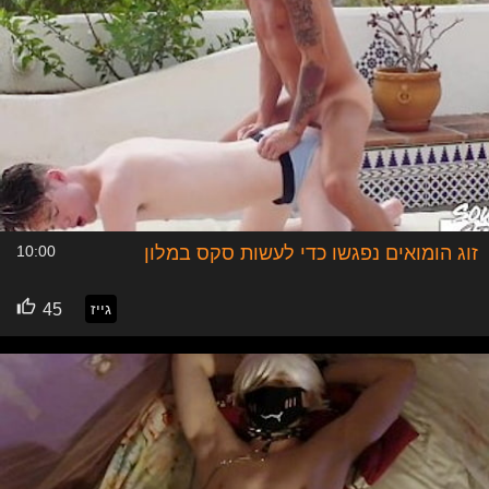
זוג הומואים נפגשו כדי לעשות סקס במלון
10:00
גייז
45