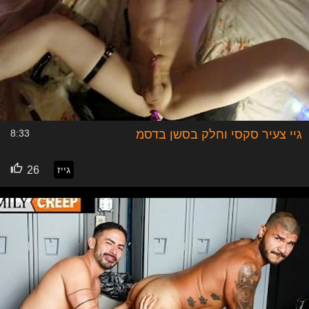
גיי צעיר סקסי וחלק בסשן בדסמ
8:33
גייז
26