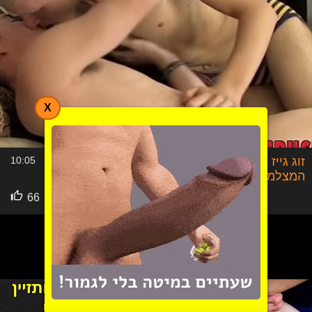
X
זוג גייז חובבנים וסקסיים בסקס ראשון מול
10:05
המצלמה
גייז
66
הבא
2
1