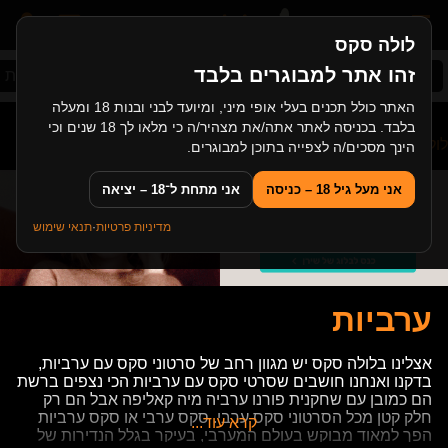
לולה סקס
זהו אתר למבוגרים בלבד
סקס ישראלי
מציצה
סקס במשפחה
ערביות
האתר כולל תכנים בעלי אופי מיני, ומיועד לבני ובנות 18 ומעלה
בלבד. בכניסה לאתר אתה/את מצהיר/ה כי מלאו לך 18 שנים וכי
לולה סקס
>
תגיות
>
ערביות
הינך מסכים/ה לצפייה בתוכן למבוגרים.
אני מעל גיל 18 – כניסה
אני מתחת ל־18 – יציאה
מדיניות פרטיות
·
תנאי שימוש
ערביות
אצלינו בלולה סקס יש מגוון רחב של סרטוני סקס עם ערביות,
בדקנו ואנחנו חושבים שסרטי סקס עם ערביות הכי נצפים ברשת
הם כמובן עם שחקנית פורנו ערביה מיה קאליפה אבל הם רק
חלק קטן מכל הסרטוני סקס ערבי. סקס ערבי או סקס ערביות
קרא עוד...
הפך למאוד מבוקש בעולם המערבי, בעיקר בגלל הנדירות של