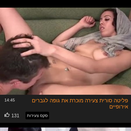
המושג של סקס ערבי בהקשר לעולם הפורנו. סקס ערבי או סקס
ערביות סקסיות או סקס ערבי המשלב ערביות סקסיות עם עדות
אחרות, הפכו לביקוש פיקנטי וסקסי. עולם הסקס, ובעיקר סקס
ערבי, הפך לנפוץ יותר, אם זו פליטה סורית ערביה מוכרת את
גופה לאירופאים, אמא ערביה בודקת את החתן ועושה איתו סקס
ערבי פרוע, בית זונות בעיראק לחיילי מארינס שבאים להתפנק
עם זונות ערביות, תוכלו לצפות בילדות ערביות סקסיות עם
חיג'אב בנוחות הכי שוות ורטובות, אז כל מה שאתה רק חושק בו
שקשור בסקס עם ערביות ועוד הרבה, ניתן למצוא אצלנו באתר -
לולה סקס, מבחר ענק של סרטוני סקס ערבי באיכות גבוהה
בחינם.
פליטה סורית צעירה מוכרת את גופה לגברים
14:45
אירופיים
סקס צעירות
131