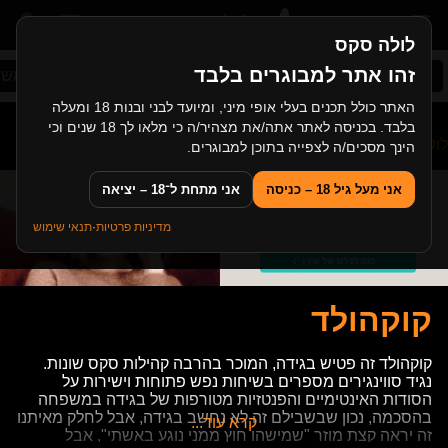
לולה סקס
זהו אתר למבוגרים בלבד
סקס ישראלי
סקס אבא ובת
עונש
סקס במש
האתר כולל תכנים בעלי אופי מיני, ומיועד לבני ובנות 18 ומעלה
בלבד. בכניסה לאתר אתה/את מצהיר/ה כי מלאו לך 18 שנים וכי
לולה סקס
>
תגיות
>
קוקהולד
הינך מסכים/ה לצפייה בתוכן למבוגרים.
אני מעל גיל 18 – כניסה
אני מתחת ל־18 – יציאה
מדיניות פרטיות
·
תנאי שימוש
קוקהולד
קוקהולד זה פטיש בגידה, המוכר בהרבה קהילות סקס שונות.
נגיד סווינגירים מספרים בשיחות נפש פתוחות וישירות על
הסודות האינטימיים והפנטזיות מטורפות של בגידה במשפחה
בהסכמה, נכון שבשבילם זה לא נחשב בגידה, אבל לחלק מאיתנו
קרא עוד...
זה יראה קצת מוזר "שמישהו חוץ ממני נוגע באשתי", אבל