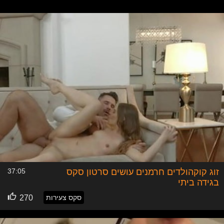
לאוהבי החלפת זוגות קוקהולד זה פטיש בין האהובים כאשר
הבעל נהנה מלראות את אשתו שוכבת עם גבר אחר. מחקרים
שונים מראים על תאוריה, שישנו סיוט אצל גבר אחד שאשתו
תבגוד ומצד שני יש את קוקהולד שהוא רק מחכה לרגע שהוא
רואה את אשתו בזרועותיו של גבר אחר, נהנת וגונחת מכל
חדירה, הם מסבירים על כל אותם הסיבות למשיכת קוקהולד
ואיך היא משתנה מאדם לאדם, קוקהולד יכול להיות כנוע, נשלט,
מזוכיסט שנהנה מהשפלה על ידי גבר שמזיין את אשתו או להפך
קוקהולד יכול גם להיות השולט שמכוון את פעולותיהם של אשתו
נגיד עם השכן, כך או כך בסופו של דבר קוקהולד הוא גבר
שבזוגיות איתו יש המון הבנה, תמיכה ואהבה אפילו שמדי פעם
קוקהולד מעודד את אשתו לקיים יחסי מין עם עוד גברים בזמן
שהוא פשוט צופה מהצד. אצלינו בלולה סקס אפשר למצוא
סרטוני סקס של קוקהולד עושה ביד בזמן שאשתו מקבלת
מאחור, או מסיבות סקס של סווינגרים איפה קוקהולד זה הפטיש
הראשי במסיבה.
זוג קוקהולדים חרמנים עושים סרטון סקס
37:05
בגידה ביתי
סקס צעירות
270