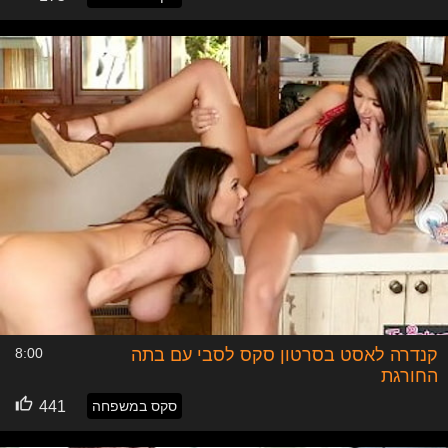
קנדרה לאסט בסרטון סקס לסבי עם בתה
8:00
החורגת
סקס במשפחה
441