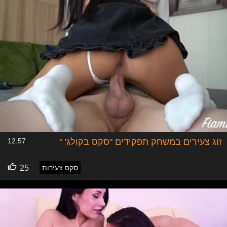
טייפ" המוכר, הצורה השניה, וזו שתפסה תאוצה בשנים
האחרונות, הלא היא פלטפורמה כלכלית ועניין עסקי לכל דבר.
אנו נתמקד בגרסת סרט סקס שמדברת על זוגות, עם כי בשנים
האחרונות, גם סרט סקס סולו, בעיקר באלו שמופיעה בהן אישה,
גם תופס פופולריות בשנים האחרונות. כמו כן, הדינמיקה בין סרט
סקס סולו לבין סרט סקס של זוגות, היא דומה בהרבה, אך עניין
הגישה ועוד מספר אלמנטים מהווים הבדלים בהכנה ובעשייה של
סרט הסקס.
ברוב מוחלט של מקרים, בהם זוג החליט לעשות
סרט סקס
כמו
מזכרת או טריגר מיני פרטי, לא לצורכי הפצה, הגיעו כבר לרמת
פתיחות מינית גבוהה ביניהם, לכן חשוב קודם לעשות "בדק בית"
ולראות ולהבין היכן אתם נמצאים בתוך הסיטואציה הזו כזוג.
במידה ואתם ממש מתרגשים ונלהבים מהרעיון, אתם כבר
זוג צעירים במשחק תפקידים "סקס בקולג' "
12:57
נמצאים בגישה הנכונה כדי לעשות סרט סקס איכותי משלכם.
בשביל סרט סקס איכותי, כזה שתרצו לראות וכשתיצפו בו
סקס צעירות
25
בעצמכם, הוא יעלה בכם את היצר המיני הרצוי שלכם, אתם
צריכים להתייחס אליו כמו סרט ולטפל בנושא במקצועיות. זה
מתחיל בתסריט, וכן, גם אם נדמה לכם לפעמים שסרט סקס כזה
או אחר נעשה באופן ספונטני, תופתעו לגלות שאתם טועים.
תסריט אינו חייב להכיל מילים, אבל כמו כל סרט, גם לסרט סקס
רצוי שתהיה התחלה, אמצע וסוף. גם לצורך עשיית סרט סקס,
אתם לא באמת חייבים לכתוב אותו, אבל שינון התנוחות,