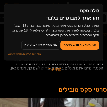
לולה סקס
זהו אתר למבוגרים בלבד
סקס ישראלי
אורגיה
סקס אחות ואח
סקס אמא
האתר כולל תכנים בעלי אופי מיני, ומיועד לבני ובנות 18 ומעלה
בלבד. בכניסה לאתר אתה/את מצהיר/ה כי מלאו לך 18 שנים וכי
לולה סקס
>
מאמרים
>
איך עושים סרט סקס?
הינך מסכים/ה לצפייה בתוכן למבוגרים.
איך עושים סרט סקס?
אני מעל גיל 18 – כניסה
אני מתחת ל־18 – יציאה
מדיניות פרטיות
·
תנאי שימוש
סרט סקס, הוא אחת הפנטזיות הנפוצות אצל גברים, נשים וזוגות
בכל העולם, אך לרוב זה לא מספיק רק לצלם ולעשות סקס
בשביל לקבל סרט סקס וישנם עוד הרבה פרמטרים שרוב
הפנטזיונרים אינם מעלים בדעתם. בדיוק לשם כך, אנחנו כאן.
קרא עוד...
אז איך עושים סרט סקס?
סרטי סקס מובילים
בשביל לענות על השאלה הזו, אנחנו צריכים לשאול את עצמנו:
"מהי המטרה שלנו בעשיית סרט סקס?". בגדול, ישנם 2 כיוונים
עיקריים, הראשון, והצורה הפופולרית הראשונית של סרט סקס,
מזכרת סקסית, מחווה אינטימית או טריגר מיני, הרי הוא ה"סקס