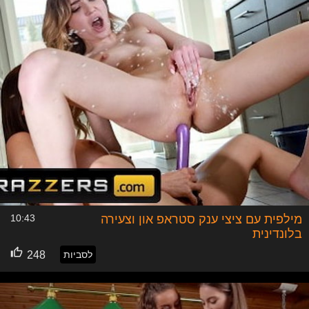
מילפית עם ציצי ענק סטראפ און וצעירה
10:43
בלונדינית
לסביות
248