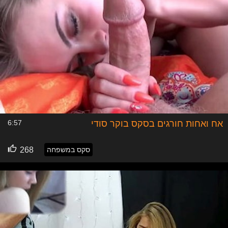
אח ואחות חורגים בסקס בוקר סודי
6:57
סקס במשפחה
268