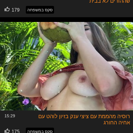
שההורים לא בבית
סקס במשפחה
179
רוסיה מהממת עם ציצי ענק בזיון לוהט עם
15:29
אחיה החורג
סקס במשפחה
175