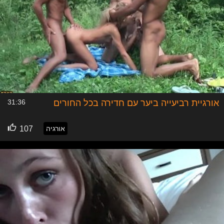
בהירות באיזו זווית שלא נתפסה טוב במצלמה, כך או כך, תדעו
שאם הסרט סקס שלכם, לא יצא מושלם בפועל, אז עריכה טובה
בהחלט יכולה לשפר ואף לשנות את כל התדמית שהיתה לכם
עליו לפני העריכה.
לאלו המחפשים להפוך סרט סקס או מספר סרטי סקס שלהם,
לעסק לכל דבר, אז כל הפרמטרים שצוינו לפני כן, לא רק
שתקפים לקבוצה הזו, אלא גם מחויבים בדבר. כאשר אתם
הופכים את התחביב שלכם, לעסק, אתם חייבים להיות
מקצועיים, רק בדרך הזו, ואחרי שתעשו מספר סרטי סקס
איכותיים, תוכלו להרוויח מכך, באמצעות אתרי הפורנו השונים.
אורגיית רביעייה ביער עם חדירה בכל החורים
31:36
בנוסף, הזוגות המקצועיים, צריכים להיות מוכנים להיחשף ורצוי
גם לדעת באיזו סביבה לפרסם את סרט הסקס שלכם, בכדי
להימנע מאי נעימויות של מכריכם או חבריכם או כל אלו שאתם
אורגיה
107
מעדיפים לגשת איתם לנושא הסרט סקס, בצורה דיסקרטית.
בעניין הדיסקרטיות, הזוגות המקצועיים או אלו שמתכננים להפוך
לכאלו, צריכים להבין שזה יהפוך לסדר חיים, ככל שתהיה להם
הצלחה בתחום. מה שזה אומר שאתם תהפכו לשחקנים אשר
סרטי הסקס שלהם, הוא העסק שלהם ולכן כאשר אתם נכנסים
לתחום הזה, חושב שתבינו שבמוקדם ובמאוחר, עניין
הדיסקרטיות, לא יהיה רלוונטי. זאת כמובן לא חייבת להיות בעיה
אם הגישה שלכם מאוד פתוחה ומודעת להשלכותיה.