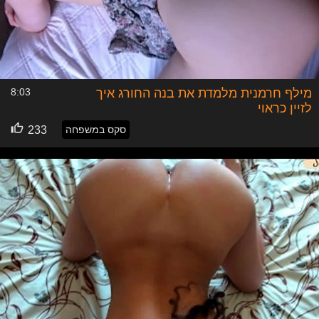
מילף חרמנית מלמדת את בנה החורג איך
8:03
לזיין כראוי
סקס במשפחה
233