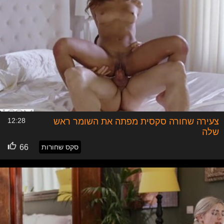
יותר בזכות האינטרנט. אתרי הכרויות, ישנם אינסוף, והם קיימים
בכל העולם, הדרישה לזוגיות ומערכת יחסים, היא הרבה יותר
גדולה ממה שאי פעם תיארו בשנות ה90, ולכן כאשר האינטרנט
וגישה מהירה למידע התפתחו עם השנים, כך גם קרה לאתרי
הכרויות ופלטפורמות הכרויות אינטרנטיות שונות. תחום אתרי
ופלטפורמות ההכרויות, הוא מגוון ומלא בסגנונות שונים. חלק
ניכר מאתרי ההכרויות, הם אתרים המציעים הכרויות בעלי אופי
מיני מובהק והנושא שלהם נע סביב הסקס והמיניות.
כאשר משלבים את כל אלו, ניתן להבין את התפתחותו וגדילתו
של הצאט סקס. צאט סקס, הוא פיצ'ר ש
אתרי פורנו
ואתרי
הכרויות סקס משתמשים בו, בשביל לתת מענה הכרות מהיר,
זמין וישיר באופי המיני המובהק שלו, לכלל גולשיה. צאט סקס
צעירה שחורה סקסית מפתה את השומר ראש
12:28
היא פלטפורמה אשר נועדה לחבר במהירות, דיסקרטיות ויעילות
שלה
שתי אנשים אשר רוצים לקיים מפגש מיני ללא מחויבות רגשית
כלשהי, או לחילופין, זהו פיצ'ר אשר נותן מענה אנושי שמפעיל
סקס שחורות
66
טריגר מיני אצל הגולשים שלהם.
צאט סקס באתרי הכרויות סקס, היא פלטפורמה מהירה
שמחברת שתי אנשים זרים באופן דיסקרטי. היעילות של הפיצ'ר
הזה היא גם הביטחון שמשרה הצ'אט (השיחה נעשית בכתב
והמשתתפים אינם שומעים או רואים אחד את השניה, מה שמקל
על פתיחות בשיחה) וגם המהירות והיעילות שלו, שמונעות בזבוז
זמן וטרחנות יתרה ברשת. בגלל הדיסקרטיות וחוסר המחויבות,
אין לנו גם "לחץ" להיקשר לצד השני וזה נותן לנו אפשרות