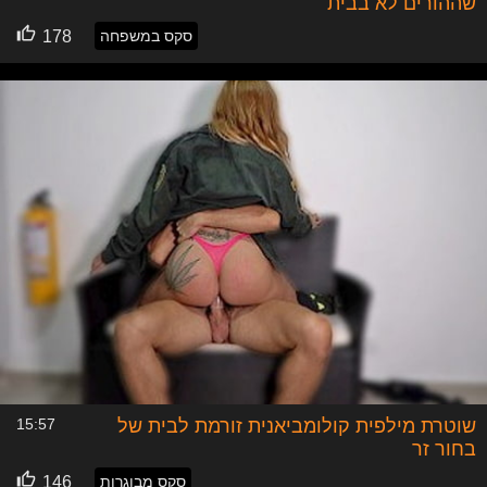
שההורים לא בבית
סקס במשפחה
178
שוטרת מילפית קולומביאנית זורמת לבית של
15:57
בחור זר
סקס מבוגרות
146