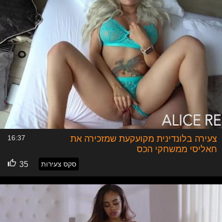
שונים ברשת. גם כיום, הרבה מסוגי הצ'אט מהווים דרך
התקשרות מהירה וזולה ואף נמצאים בהרבה אתרים כפיצ'רים
על תקן שירות לקוחות בזמן אמת באינטנרט. מבנקים, ירקנים,
עובדי מדינה, שירותי מדינה, חברות פרטיות ועד עסקים קטנים
שנמצאים ברשת האינטרנטית, ורוצים לתת שירות לקוחות
מעולה ויעיל שנותן מענה וצורת התקשרות מהירה ללקוחותיו,
משתמשים היום בצ'אט כפיצ'ר חובה באתרי האינטרנט שלהם.
אז מתי נכנס הסקס לסיפור?
הרבה לפני שנוצר הצאט סקס, הסקס כבר היה ברשת.
האינטרנט, ב20 שנים האחרונות, הוצף והתמלא באתרים
המציעים תכנים מיניים כאלו ואחרים, וכך הסקס תפס תאוצה גם
צעירה בלונדינית מקועקעת שמזכירה את
16:37
ברשת. תוסיפו לכל המשוואה הזו, את הפרמטר שאט אט,
תעשיית הפורנו וכמעט כל מדית המין, עברה כמעט כולה
חאליסי ממשחקי הכס
לאינטרנט. אל תשכחו, שגם בלי לכאורה כוונה לחשיפת לתכנים
סקס צעירות
35
מיניים ברשת, הרשת מלאה מפרסום, פרסומות מהוות את מקור
כלכלתם של רוב מוחלט של אתרי התכנים ואם יש משהו שתקף
גם לאינטרנט, זה שסקס מוכר, כף שגם ב"סתם פרסומות", סקס
יכול להציף אתכם מכל כיוון.
תחום נוסף, שתפס תאוצה מטאורית כתוצאה מההצלחה של
האינטרנט, הוא תחום ההיכירויות, שהפך לנגיש, זול ודיסקרטי