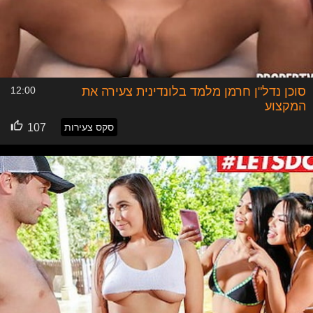
סוכן נדל"ן חרמן מלמד בלונדינית צעירה את
12:00
המקצוע
סקס צעירות
107