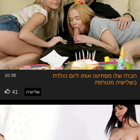
סירטי סקס
יכולים להיות גם סרטים קולנועים שאנו מכירים, בעלי
אופי מיני מובהק. ברור שתעשיית הקולנוע, גם כאשר מדובר על
סצנות מיניות, מופרד בתודעה שלו מעולם הפורנו, איך אין זה
אומר, שהתעשייה הזו, אינה יכולה להעביר מיניות, סקסיות
וגירויהם, דרך סרטים אך ללא חשיפה גרפית מידי, מה שתהפוך
את סרט הסקס הזה, לסרט פורנו. סירטי סקס אלו, אלו סרטים
אמנותיים שעיקר הנושא שלהם, הוא סביב הסקס והמיניות ולכן
רוב התוכן המונגש לנו בסרטים הללו, הוא בעל אופי מיני מובהק.
כמובן שלמרות שאין מדובר על תכנים פורנוגרפיים או על
מדריכים מיניים כאלו ואחרים, רוב מוחלט של סירטי סקס אלו,
נמצאת תחת מגבלת גיל של 18+, שהוא נחשב גיל הבגרות ברוב
רחבי התבל. בגלל שהם סרטים באופן מובהק ובגלל ההתעסקות
חברה שלו מפתיעה אותו ליום הולדת
10:38
העיקרית של אותו הסרט במיניות, סקס ומה שמסביב, הוא
בשלישיה מטורפת
בהחלט נכנס לקטגוריה של סירטי סקס.
שלישיה
41
האם זה נורמלי לאהוב סירטי סקס?
סקס כשלעצמו, זה נושא גלובלי ועם זאת, זה עדיים נושא אינטימי
שעדיין לא נתפס בצורה חופשיה בעיני החברה. סקס מהווה
טריגר ועניין לרוב מוחלט של האוכלוסייה הבוגרת בעולם, אך
העלאת הנושא, לרוב מתבצעות במסגרות ספציפיות ותוך כדי
הקפדה על שמירת חוקים כאלו ואחרים הקשורים להגבלת גיל,