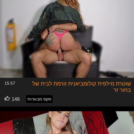
שוטרת מילפית קולומביאנית זורמת לבית של
15:57
בחור זר
סקס מבוגרות
146