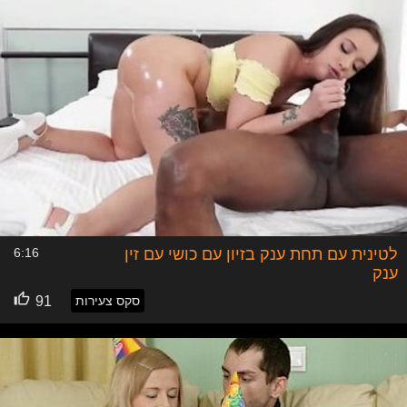
מהצורה שבה האסוציאציה הראשונית מופעלת כאשר אנו
מדברים על סירטי סקס, וזה הפורנו כמובן. הפורנוגרפיה, או
בשמה המקוצר, פורנו, היא בהחלט סוג של מדיה שהפכה
למצרך בינלאומי וכלל עולמי. עולם הפורנו עצמו שכולל את
התעשייה הענקית של הפורנו וכל נגזרותיו של הפורנו, הוא עולם
שבדרך כלל מממש לנו פנטזיות והוא מיועד לעוררות וגירוי מיני
על ידי מימוש ויזואלי של אותם תכנים פורנוגרפיים. בגלל
שבפורנו, שזהו סוג של סרטים, יש פעילות מינית ברורה ומחייבת
(אחרת זה לא היה נכנס לקטגוריה של הפורנוגרפיה), אזי בהחלט
שפורנו נחשב לסוג אחד (וכנראה הראשון) של סירטי סקס
למיניהם.
סירטי סקס, המציגים סקס באמצעות סרטים, יכול גם להיות
מדריך מיני לאנשים בוגרים. בסירטי הסקס הללו, אתם תראו
פעולה ואקטים מיניים, ויכול להיות שאף תהיו חשופים לתכנים
לטינית עם תחת ענק בזיון עם כושי עם זין
6:16
שהם נראים פורנוגרפיים, אך בניגוש לפורנו וסוג זה של סירטי
סקס, מדריכים מיניים בתור סירטי סקס, אינם מיועדים (בעיקר)
ענק
לגירוי מיני, אלא יותר סובבים סביב נושא הלימוד והעברת
סקס צעירות
91
המידע, בצורה ויזואלית, גרפית ומדויקת, המתאימה לקהל הבוגר
היכול להיחשף על מנת ללמוד, לסירטי סקס אלו. המדריכים
המיניים, הפכו למאוד פופולריים בשנים האחרונות, ואלו הרצו
להעביר את אותו מידע בצורה ויזואלית ונגישה יותר, פיתחו את
התת קטגוריה הזו בתחום סירטי הסקס והם נחשבים לסירטי
סקס לכל דבר ועם זאת, אינם נכללים בתת הקטגוריה של סירטי
הסקס, שהוא הפורנו היותר מוכר לנו.