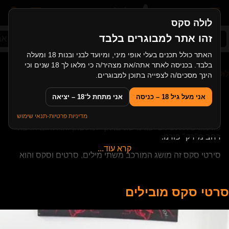
לולה סקס
זהו אתר למבוגרים בלבד
סקס ישראלי
סרטי גייז
סקס אמא ובן
סקס אב
האתר כולל תכנים בעלי אופי מיני, ומיועד לבני ובנות 18 ומעלה
בלבד. בכניסה לאתר אתה/את מצהיר/ה כי מלאו לך 18 שנים וכי
לולה סקס
>
מאמרים
>
מהם סרטי סקס?
הינך מסכים/ה לצפייה בתוכן למבוגרים.
מהם סרטי סקס?
אני מעל גיל 18 – כניסה
אני מתחת ל־18 – יציאה
מדיניות פרטיות
·
תנאי שימוש
סירטי סקס זו אסוציאציה הזורקת אותנו ישר לקונוטציה
פורנוגרפית ולסירטי פורנו שונים, אך למעשה, זהו תחום הרבה
רחב מ"רק" פורנו.
קרא עוד...
סירטי סקס זה מושג המורכב משתי מילים, סרטים וסקס והוא
למעשה אמור להעביר לנו חוויה מינית וחווית סקס, באמצעות
וידאו ערוך (סרטים), ואנו נציין את ההבדלים השונים במושג.
סרטי סקס מובילים
אז מה נחשב סירטי סקס?
סירטי סקס, כמו שציינו, הוא מושג מאוד רחב וכללי ואנו נתחיל